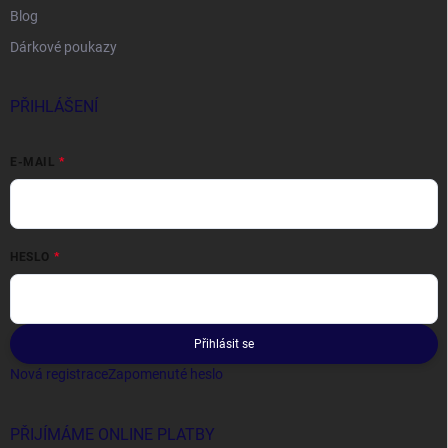
Blog
Dárkové poukazy
PŘIHLÁŠENÍ
E-MAIL
HESLO
Přihlásit se
Nová registrace
Zapomenuté heslo
PŘIJÍMÁME ONLINE PLATBY