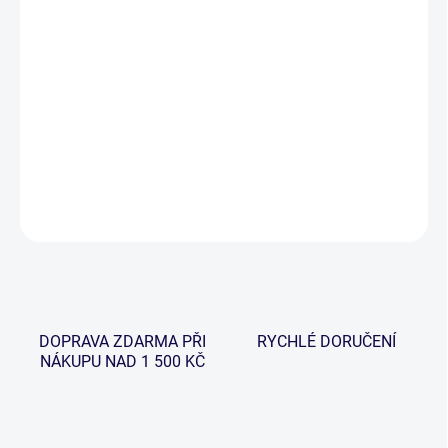
cena:
−
+
Přidat do košíku
VUEfinder je originální název pro transparentní víko pro celý
koncept muškařských krabiček od Wychwoodu.
DETAILNÍ INFORMACE
ZEPTAT SE
HLÍDAT
DOPRAVA ZDARMA PŘI
RYCHLÉ DORUČENÍ
NÁKUPU NAD 1 500 KČ