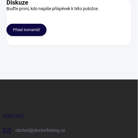
Diskuze
Buďte první, kdo napíše příspěvek k této položce.
Přidat komentář
Z
á
p
a
t
í
KONTAKT
obchod
@
doctorfishing.cz