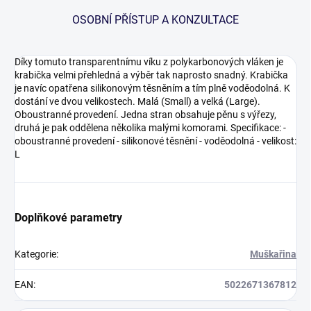
OSOBNÍ PŘÍSTUP A KONZULTACE
Díky tomuto transparentnímu víku z polykarbonových vláken je
krabička velmi přehledná a výběr tak naprosto snadný. Krabička
je navíc opatřena silikonovým těsněním a tím plně voděodolná. K
dostání ve dvou velikostech. Malá (Small) a velká (Large).
Oboustranné provedení. Jedna stran obsahuje pěnu s výřezy,
druhá je pak oddělena několika malými komorami. Specifikace: -
oboustranné provedení - silikonové těsnění - voděodolná - velikost:
L
Doplňkové parametry
Kategorie
:
Muškařina
EAN
:
5022671367812