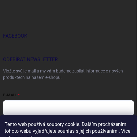
FACEBOOK
ODEBÍRAT NEWSLETTER
Vložte svůj e-mail a my vám budeme zasílat informace o nových
produktech na našem e-shopu.
E-MAIL
Tento web používá soubory cookie. Dalším procházením
Vložením e-mailu souhlasíte s
podmínkami ochrany osobních údajů
tohoto webu vyjadřujete souhlas s jejich používáním.. Více
Přihlásit se