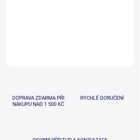
−
+
Přidat do košíku
Muškařské šnůry Energy Taper jsou novou kapitolou v řadě
Connect.
DETAILNÍ INFORMACE
ZEPTAT SE
HLÍDAT
DOPRAVA ZDARMA PŘI
RYCHLÉ DORUČENÍ
NÁKUPU NAD 1 500 KČ