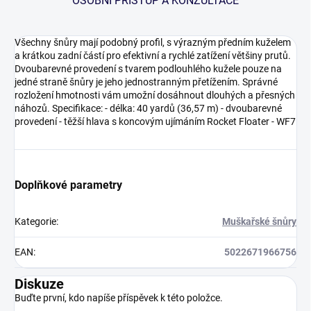
OSOBNÍ PŘÍSTUP A KONZULTACE
Všechny šnůry mají podobný profil, s výrazným předním kuželem
a krátkou zadní částí pro efektivní a rychlé zatížení většiny prutů.
Dvoubarevné provedení s tvarem podlouhlého kužele pouze na
jedné straně šnůry je jeho jednostranným přetížením. Správné
rozložení hmotnosti vám umožní dosáhnout dlouhých a přesných
náhozů. Specifikace: - délka: 40 yardů (36,57 m) - dvoubarevné
provedení - těžší hlava s koncovým ujímáním Rocket Floater - WF7
Doplňkové parametry
Kategorie
:
Muškařské šnůry
EAN
:
5022671966756
Diskuze
Buďte první, kdo napíše příspěvek k této položce.