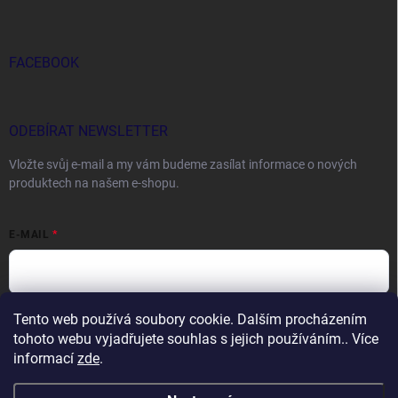
FACEBOOK
ODEBÍRAT NEWSLETTER
Vložte svůj e-mail a my vám budeme zasílat informace o nových
produktech na našem e-shopu.
E-MAIL
Tento web používá soubory cookie. Dalším procházením
Vložením e-mailu souhlasíte s
podmínkami ochrany osobních údajů
tohoto webu vyjadřujete souhlas s jejich používáním.. Více
Přihlásit se
informací
zde
.