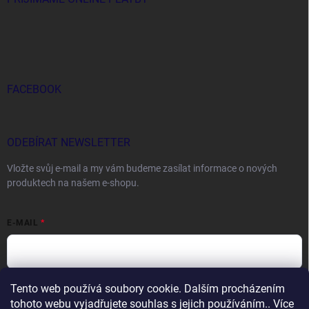
FACEBOOK
ODEBÍRAT NEWSLETTER
Vložte svůj e-mail a my vám budeme zasílat informace o nových
produktech na našem e-shopu.
E-MAIL
Tento web používá soubory cookie. Dalším procházením
Vložením e-mailu souhlasíte s
podmínkami ochrany osobních údajů
tohoto webu vyjadřujete souhlas s jejich používáním.. Více