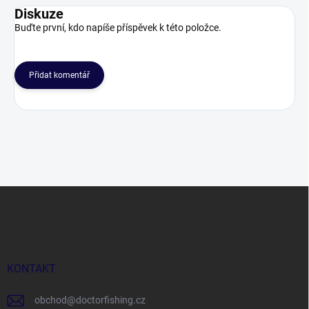
Diskuze
Buďte první, kdo napíše příspěvek k této položce.
Přidat komentář
Z
á
p
a
t
í
KONTAKT
obchod
@
doctorfishing.cz