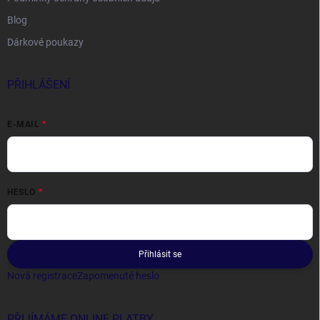
Blog
Dárkové poukazy
PŘIHLÁŠENÍ
E-MAIL
HESLO
Přihlásit se
Nová registrace
Zapomenuté heslo
PŘIJÍMÁME ONLINE PLATBY