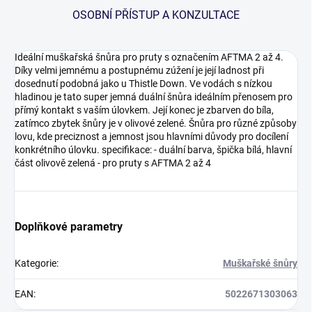
OSOBNÍ PŘÍSTUP A KONZULTACE
Ideální muškařská šnůra pro pruty s označením AFTMA 2 až 4.
Díky velmi jemnému a postupnému zúžení je její ladnost při
dosednutí podobná jako u Thistle Down. Ve vodách s nízkou
hladinou je tato super jemná duální šnůra ideálním přenosem pro
přímý kontakt s vaším úlovkem. Její konec je zbarven do bíla,
zatímco zbytek šnůry je v olivové zelené. Šnůra pro různé způsoby
lovu, kde preciznost a jemnost jsou hlavními důvody pro docílení
konkrétního úlovku. specifikace: - duální barva, špička bílá, hlavní
část olivově zelená - pro pruty s AFTMA 2 až 4
Doplňkové parametry
Kategorie
:
Muškařské šnůry
EAN
:
5022671303063