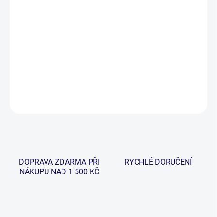
−
+
Přidat do košíku
Ideální muškařská šnůra pro pruty s označením AFTMA 2 až 4.
Díky velmi jemnému a postupnému zúžení je její ladnost při
dosednutí jako Thistle Down.
DETAILNÍ INFORMACE
ZEPTAT SE
HLÍDAT
DOPRAVA ZDARMA PŘI
RYCHLÉ DORUČENÍ
NÁKUPU NAD 1 500 KČ