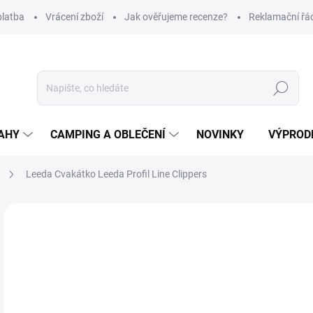
platba
Vrácení zboží
Jak ověřujeme recenze?
Reklamační řá
Hledat
AHY
CAMPING A OBLEČENÍ
NOVINKY
VÝPROD
a
Leeda Cvakátko Leeda Profil Line Clippers
Neohodnoceno
Podrobnosti hodnocení
ZNAČKA
1
Měr
SK
cena