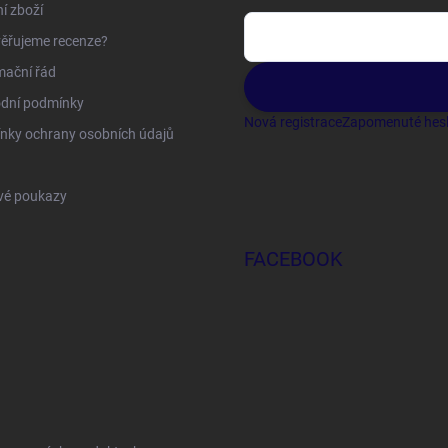
í zboží
ěřujeme recenze?
mační řád
dní podmínky
Nová registrace
Zapomenuté hes
nky ochrany osobních údajů
vé poukazy
FACEBOOK