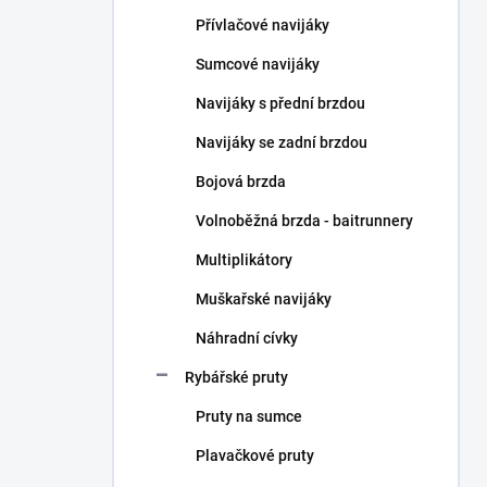
n
Přívlačové navijáky
í
p
Sumcové navijáky
a
n
Navijáky s přední brzdou
e
Navijáky se zadní brzdou
l
Bojová brzda
Volnoběžná brzda - baitrunnery
Multiplikátory
Muškařské navijáky
Náhradní cívky
Rybářské pruty
Pruty na sumce
Plavačkové pruty