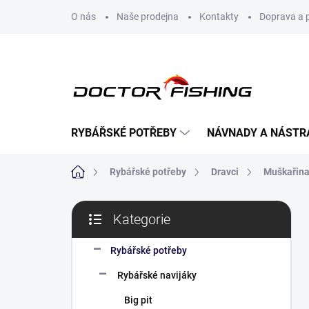
Přejít
O nás
Naše prodejna
Kontakty
Doprava a 
na
obsah
RYBÁŘSKÉ POTŘEBY
NÁVNADY A NÁSTR
Domů
Rybářské potřeby
Dravci
Muškařin
P
Kategorie
o
Přeskočit
s
kategorie
t
Rybářské potřeby
r
Rybářské navijáky
a
n
Big pit