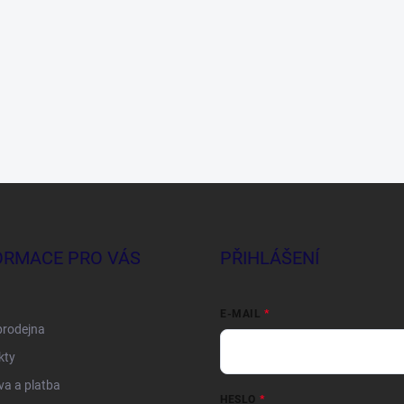
ORMACE PRO VÁS
PŘIHLÁŠENÍ
E-MAIL
prodejna
kty
a a platba
HESLO