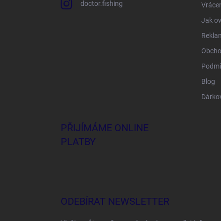
doctor.fishing
Vrácen
Jak ov
Rekla
Obcho
Podmí
Blog
Dárko
PŘIJÍMÁME ONLINE
PLATBY
ODEBÍRAT NEWSLETTER