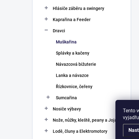
Hlásiče záběru a swingery
Kaprařina a Feeder
Dravci
Muškařina
Splávky a kačeny
Návazcová bižuterie
Lanka a návazce
Řízkovnice, čeřeny
Sumcařina
Nosiče výbavy
Tento 
vyjadřu
Nože, nůžky, kleště, peany a Joja
Nast
Lodě, čluny a Elektromotory