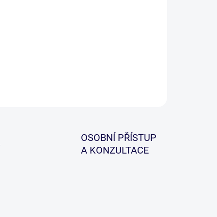
−
+
Přidat do košíku
beno z nerezové oceli. Cvakátko je ostré a velmi
lné. Upraveno pro super úhledné provedení.
ZEPTAT SE
HLÍDAT
OSOBNÍ PŘÍSTUP
A KONZULTACE