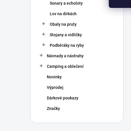
Sonary a echoloty
Lov na dírkách
Obaly na pruty
Stojany a vidličky
Podběráky na ryby
Návnady a nástrahy
Camping a oblečení
Novinky
Výprodej
Dárkové poukazy
Značky