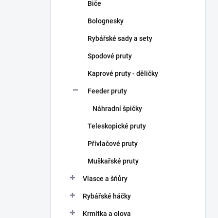
Biče
Bolognesky
Rybářské sady a sety
Spodové pruty
Kaprové pruty - děličky
Feeder pruty
Náhradní špičky
Teleskopické pruty
Přívlačové pruty
Muškařské pruty
Vlasce a šňůry
Rybářské háčky
Krmítka a olova