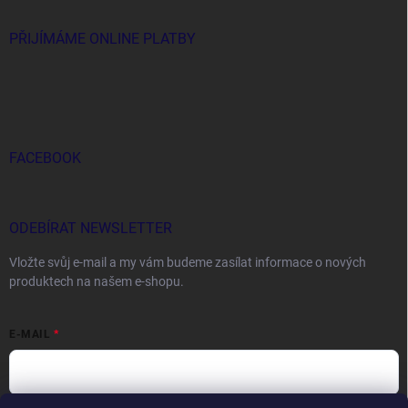
PŘIJÍMÁME ONLINE PLATBY
FACEBOOK
ODEBÍRAT NEWSLETTER
Vložte svůj e-mail a my vám budeme zasílat informace o nových
produktech na našem e-shopu.
E-MAIL