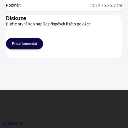
Rozměr
:
13,3 x 7,2 x 2,9 cm
Diskuze
Buďte první, kdo napíše příspěvek k této položce.
Přidat komentář
Z
á
p
a
t
í
KONTAKT