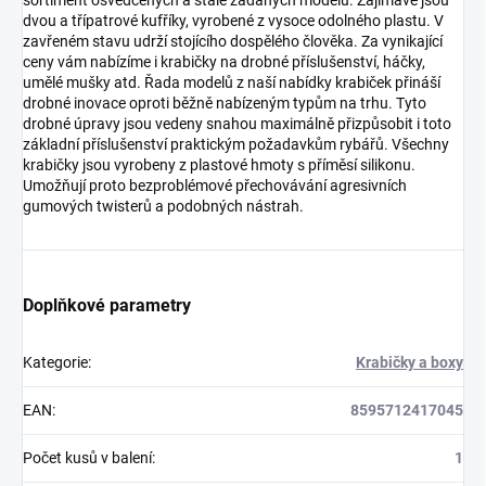
sortiment osvědčených a stále žádaných modelů. Zajímavé jsou
dvou a třípatrové kufříky, vyrobené z vysoce odolného plastu. V
zavřeném stavu udrží stojícího dospělého člověka. Za vynikající
ceny vám nabízíme i krabičky na drobné příslušenství, háčky,
umělé mušky atd. Řada modelů z naší nabídky krabiček přináší
drobné inovace oproti běžně nabízeným typům na trhu. Tyto
drobné úpravy jsou vedeny snahou maximálně přizpůsobit i toto
základní příslušenství praktickým požadavkům rybářů. Všechny
krabičky jsou vyrobeny z plastové hmoty s příměsí silikonu.
Umožňují proto bezproblémové přechovávání agresivních
gumových twisterů a podobných nástrah.
Doplňkové parametry
Kategorie
:
Krabičky a boxy
EAN
:
8595712417045
Počet kusů v balení
:
1