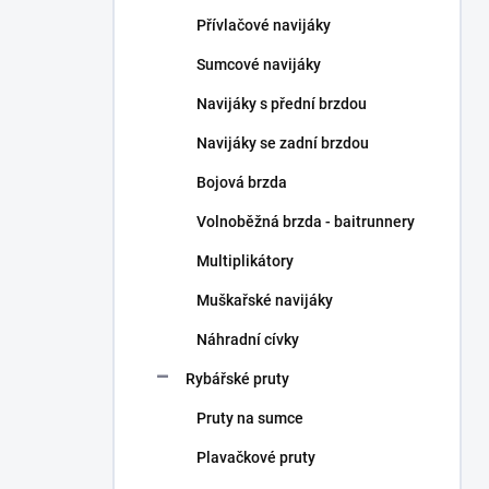
n
Přívlačové navijáky
í
p
Sumcové navijáky
a
n
Navijáky s přední brzdou
e
Navijáky se zadní brzdou
l
Bojová brzda
Volnoběžná brzda - baitrunnery
Multiplikátory
Muškařské navijáky
Náhradní cívky
Rybářské pruty
Pruty na sumce
Plavačkové pruty