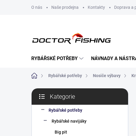
Přejít
O nás
Naše prodejna
Kontakty
Doprava a 
na
obsah
RYBÁŘSKÉ POTŘEBY
NÁVNADY A NÁSTR
Domů
Rybářské potřeby
Nosiče výbavy
Kr
P
Kategorie
o
Přeskočit
s
kategorie
t
Rybářské potřeby
r
Rybářské navijáky
a
n
Big pit