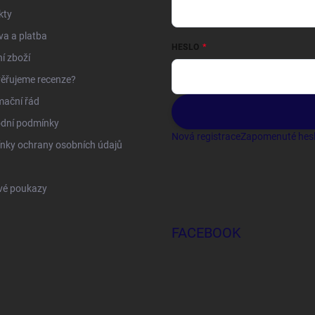
kty
a a platba
HESLO
í zboží
ěřujeme recenze?
mační řád
dní podmínky
Nová registrace
Zapomenuté hes
nky ochrany osobních údajů
vé poukazy
FACEBOOK