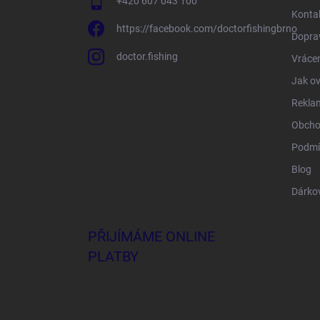
+420 607 043 100
Konta
https://facebook.com/doctorfishingbrno
Doprav
doctor.fishing
Vrácen
Jak ov
Rekla
Obcho
Podmí
Blog
Dárko
PŘIJÍMÁME ONLINE
PLATBY