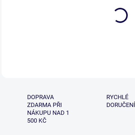
Tato
znač
nást
DETA
DOPRAVA
RYCHLÉ
ZDARMA PŘI
DORUČENÍ
NÁKUPU NAD 1
500 KČ