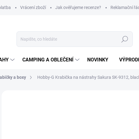
platba
Vrácení zboží
Jak ověřujeme recenze?
Reklamační řá
Hledat
AHY
CAMPING A OBLEČENÍ
NOVINKY
VÝPROD
abičky a boxy
Hobby-G Krabička na nástrahy Sakura SK-9312, blac
Neohodnoceno
Podrobnosti hodnocení
ZNAČKA
2
Měr
SK
cena