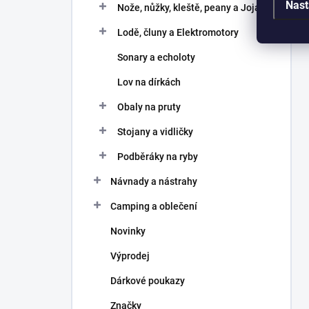
Nast
Nože, nůžky, kleště, peany a Joja
Lodě, čluny a Elektromotory
Sonary a echoloty
Lov na dírkách
Obaly na pruty
Stojany a vidličky
Podběráky na ryby
Návnady a nástrahy
Camping a oblečení
Novinky
Výprodej
Dárkové poukazy
Značky