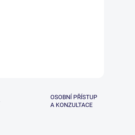
−
+
Přidat do košíku
 velmi univerzální a hlubší krabička od francouzské
ky Sakura, která je vhodná pro uložení i větších
rah.
ILNÍ INFORMACE
ZEPTAT SE
HLÍDAT
OSOBNÍ PŘÍSTUP
A KONZULTACE