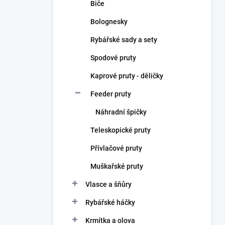
Biče
Bolognesky
Rybářské sady a sety
Spodové pruty
Kaprové pruty - děličky
Feeder pruty
Náhradní špičky
Teleskopické pruty
Přívlačové pruty
Muškařské pruty
Vlasce a šňůry
Rybářské háčky
Krmítka a olova