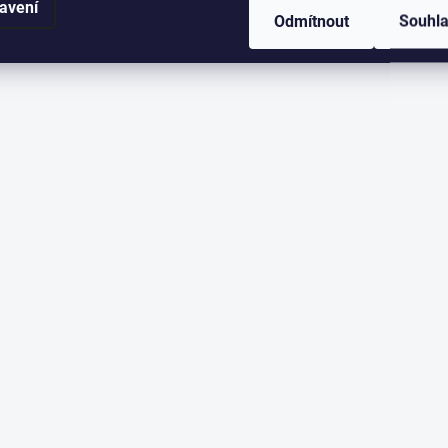
avení
Odmítnout
Souhl