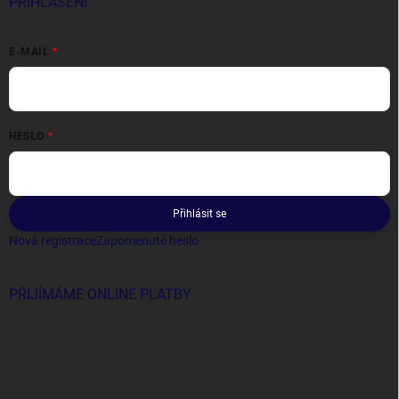
PŘIHLÁŠENÍ
E-MAIL
HESLO
Přihlásit se
Nová registrace
Zapomenuté heslo
PŘIJÍMÁME ONLINE PLATBY