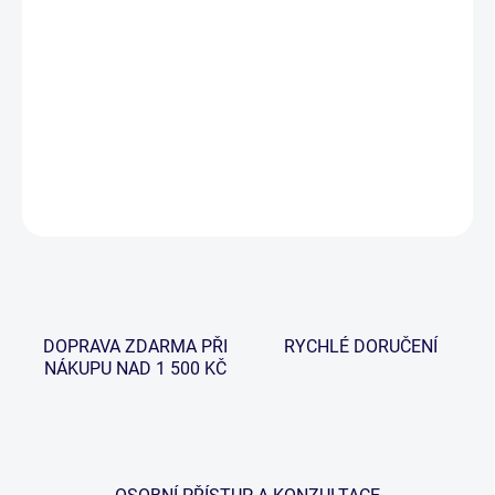
−
+
Přidat do košíku
Robustní váha určená k vážení větších druhů sladkovodních a
mořských ryb.
DETAILNÍ INFORMACE
ZEPTAT SE
HLÍDAT
DOPRAVA ZDARMA PŘI
RYCHLÉ DORUČENÍ
NÁKUPU NAD 1 500 KČ