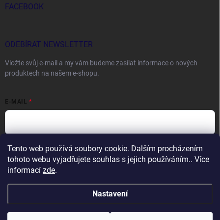
FACEBOOK
ODEBÍRAT NEWSLETTER
Vložte svůj e-mail a my vám budeme zasílat informace o nových
produktech na našem e-shopu.
E-MAIL
Tento web používá soubory cookie. Dalším procházením
Vložením e-mailu souhlasíte s
podmínkami ochrany osobních údajů
tohoto webu vyjadřujete souhlas s jejich používáním.. Více
Přihlásit se
informací
zde
.
Nastavení
Copyright 2026
DOCTORFISHING.CZ
. Všechna práva vyhrazena.