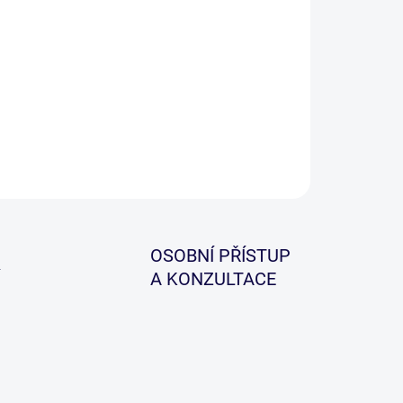
a Braid Line Vertical je vysoce výkonná spletená
a, která je vyrobená z 8 vláken prémiové kvality
riálu PE.
ILNÍ INFORMACE
ZEPTAT SE
HLÍDAT
OSOBNÍ PŘÍSTUP
A KONZULTACE