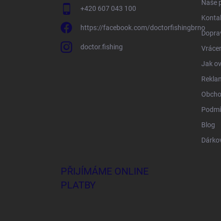
Naše 
+420 607 043 100
Konta
https://facebook.com/doctorfishingbrno
Doprav
doctor.fishing
Vrácen
Jak ov
Rekla
Obcho
Podmí
Blog
Dárko
PŘIJÍMÁME ONLINE
PLATBY