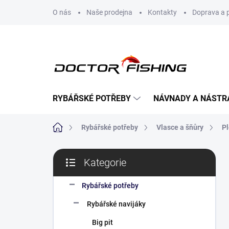
Přejít
O nás
Naše prodejna
Kontakty
Doprava a 
na
obsah
RYBÁŘSKÉ POTŘEBY
NÁVNADY A NÁSTR
Domů
Rybářské potřeby
Vlasce a šňůry
Pl
P
Kategorie
o
Přeskočit
s
kategorie
t
Rybářské potřeby
r
Rybářské navijáky
a
n
Big pit