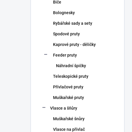
Biče
Bolognesky
Rybářské sady a sety
Spodové pruty
Kaprové pruty - děličky
Feeder pruty
Náhradní špičky
Teleskopické pruty
Přívlačové pruty
Muškařské pruty
Vlasce a šňůry
Muškařské šnůry
Vlasce na přívlač