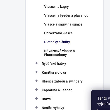
Vlasce na kapry
Vlasce na feeder a plavanou
Vlasce a šňůry na sumce
Univerzální vlasce
Pletenky a šnůry
Návazcové vlasce a
Fluorocarbony
Rybářské háčky
Krmítka a olova
Hlásiče záběru a swingery
Kaprařina a Feeder
Tento 
Dravci
vyjadřu
Nosiče výbavy