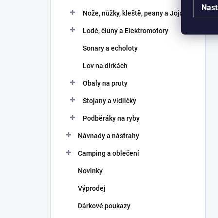
Nast
Nože, nůžky, kleště, peany a Joja
Lodě, čluny a Elektromotory
Sonary a echoloty
Lov na dírkách
Obaly na pruty
Stojany a vidličky
Podběráky na ryby
Návnady a nástrahy
Camping a oblečení
Novinky
Výprodej
Dárkové poukazy