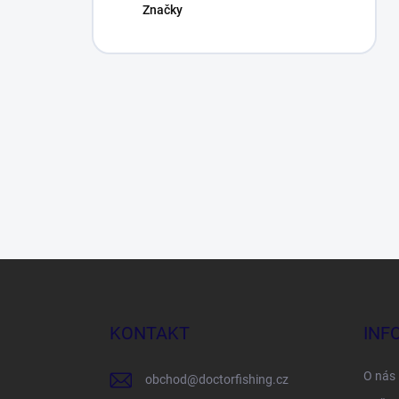
Značky
Z
á
p
a
KONTAKT
INF
t
í
O nás
obchod
@
doctorfishing.cz