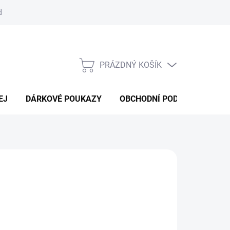
d
Obchodní podmínky
Podmínky ochrany osobních údajů
Bl
PRÁZDNÝ KOŠÍK
NÁKUPNÍ
KOŠÍK
EJ
DÁRKOVÉ POUKAZY
OBCHODNÍ PODMÍNKY
K
:
HELL-CAT
49 Kč
ná
volte variantu
: