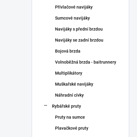
n
Přívlačové navijáky
í
p
Sumcové navijáky
a
n
Navijáky s přední brzdou
e
Navijáky se zadní brzdou
l
Bojová brzda
Volnoběžná brzda - baitrunnery
Multiplikátory
Muškařské navijáky
Náhradní cívky
Rybářské pruty
Pruty na sumce
Plavačkové pruty