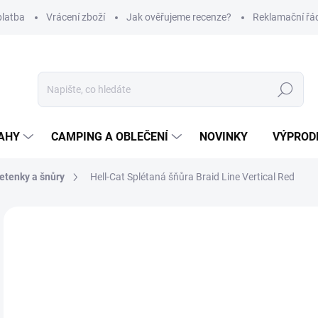
platba
Vrácení zboží
Jak ověřujeme recenze?
Reklamační řá
Hledat
AHY
CAMPING A OBLEČENÍ
NOVINKY
VÝPROD
etenky a šnůry
Hell-Cat Splétaná šňůra Braid Line Vertical Red
Neohodnoceno
Podrobnosti hodnocení
ZNAČKA
3
Měr
Z
cena