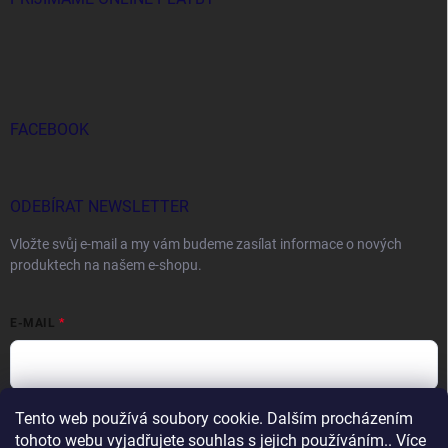
FACEBOOK
ODEBÍRAT NEWSLETTER
Vložte svůj e-mail a my vám budeme zasílat informace o nových
produktech na našem e-shopu.
E-MAIL
Tento web používá soubory cookie. Dalším procházením
Vložením e-mailu souhlasíte s
podmínkami ochrany osobních údajů
tohoto webu vyjadřujete souhlas s jejich používáním.. Více