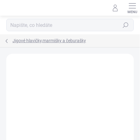
Přejít
na
obsah
Hledat
Jigové hlavičky,marmišky a čeburašky
Neohodnoceno
Podrobnosti hodnocení
ZNAČKA:
HELL-CAT