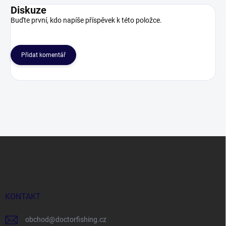
Diskuze
Buďte první, kdo napíše příspěvek k této položce.
Přidat komentář
Z
á
p
a
t
í
KONTAKT
obchod
@
doctorfishing.cz