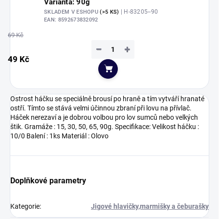
Varianta: 90g
| H-83205--90
SKLADEM V ESHOPU
(>5 KS)
EAN:
8592673832092
69 Kč
−
+
49 Kč
Do košíku
Ostrost háčku se speciálně brousí po hraně a tím vytváří hranaté
ostří. Tímto se stává velmi účinnou zbraní při lovu na přívlač.
Háček nerezaví a je dobrou volbou pro lov sumců nebo velkých
štik. Gramáže : 15, 30, 50, 65, 90g. Specifikace: Velikost háčku :
10/0 Balení : 1ks Materiál : Olovo
Doplňkové parametry
Kategorie
:
Jigové hlavičky,marmišky a čeburašky