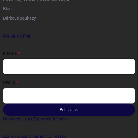
Blog
Dárkové poukazy
PŘIHLÁŠENÍ
E-MAIL
HESLO
Přihlásit se
Nová registrace
Zapomenuté heslo
PŘIJÍMÁME ONLINE PLATBY