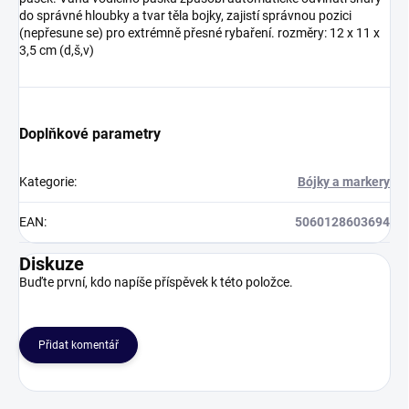
do správné hloubky a tvar těla bojky, zajistí správnou pozici
(nepřesune se) pro extrémně přesné rybaření. rozměry: 12 x 11 x
3,5 cm (d,š,v)
Doplňkové parametry
Kategorie
:
Bójky a markery
EAN
:
5060128603694
Diskuze
Buďte první, kdo napíše příspěvek k této položce.
Přidat komentář