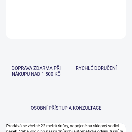
vysokou viditelností i na velkou vzdálenost díky fluoreskujícímu
oranžovému tělu. Táké v polovičním provedení.
DETAILNÍ INFORMACE
ZEPTAT SE
HLÍDAT
DOPRAVA ZDARMA PŘI
RYCHLÉ DORUČENÍ
NÁKUPU NAD 1 500 KČ
OSOBNÍ PŘÍSTUP A KONZULTACE
Prodává se včetně 22 metrů šnůry, napojené na sklopný vodící
pásek. Váha vodícího pásku způsobí automatické odvinutí šňůry