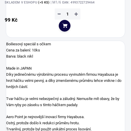
| M1/6
SKLADEM V ESHOPU
(>5 KS)
EAN:
4993722729464
−
+
99 Kč
Do košíku
Boiliesový speciál s očkem
Cena za balení: 10ks
Barva: black nikl
Made in JAPAN
Díky jedinečnému výrobnímu procesu vyvinutém firmou Hayabusa je
hrot háčku velmi pevný, a díky zmenšenému průměru lehce vnikne i do
tvrdých částí.
Tvar háčku je velmi nebezpečný a záludný. Nemusíte mít obavy, že by
Vám ryby po záseku s tímto háčkem padaly.
Aero Point je nejnovější inovací firmy Hayabusa.
Ostrý, protože došlo k redukci průměru hrotu.
Trvanlivý, protože byl použit unikátní proces lisování.