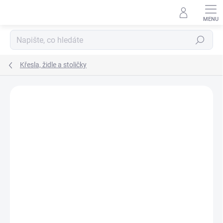
Přejít
na
obsah
Hledat
Křesla, židle a stoličky
Neohodnoceno
Podrobnosti hodnocení
ZNAČKA:
WYCHWOOD