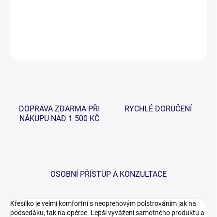
jednodenní rybaření.
DETAILNÍ INFORMACE
ZEPTAT SE
HLÍDAT
DOPRAVA ZDARMA PŘI
RYCHLÉ DORUČENÍ
NÁKUPU NAD 1 500 KČ
OSOBNÍ PŘÍSTUP A KONZULTACE
Křesílko je velmi komfortní s neoprenovým polstrováním jak na
podsedáku, tak na opěrce. Lepší vyvážení samotného produktu a