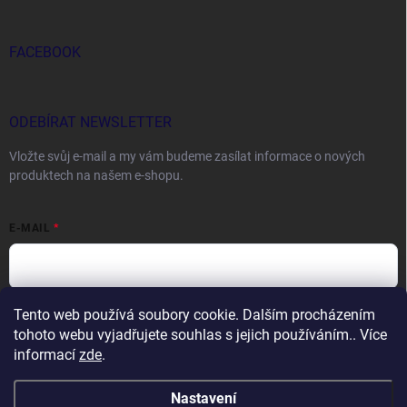
FACEBOOK
ODEBÍRAT NEWSLETTER
Vložte svůj e-mail a my vám budeme zasílat informace o nových
produktech na našem e-shopu.
E-MAIL
Tento web používá soubory cookie. Dalším procházením
Vložením e-mailu souhlasíte s
podmínkami ochrany osobních údajů
tohoto webu vyjadřujete souhlas s jejich používáním.. Více
Přihlásit se
informací
zde
.
Nastavení