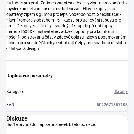
na tubus pro prut. Zatímco zadní část byla vyvinuta pro komfort s
myšlenkou delšího nošení bez bolení zad. Hlavní kapsy jsou
opatřeny zipem s gumou pro lepší voděodolnost. Specifikace: -
hlavní komora s obsahem 15l - kapsa pro uchování tubusu pro
prut - 2 kapsy ze síťoviny - snadný přístup do přední kapsy -
materiál 600D - nastavitelné zádové popruhy pro komfortní
nošení - polstrovaná část v zádové oblasti - zipy s pogumovaným
uchem pro snadnější uchycení - dvojité zipy pro snadnou obsluhu
- Flat-pack design
Doplňkové parametry
Kategorie
:
Batohy
EAN
:
5022671357103
Diskuze
Buďte první, kdo napíše příspěvek k této položce.