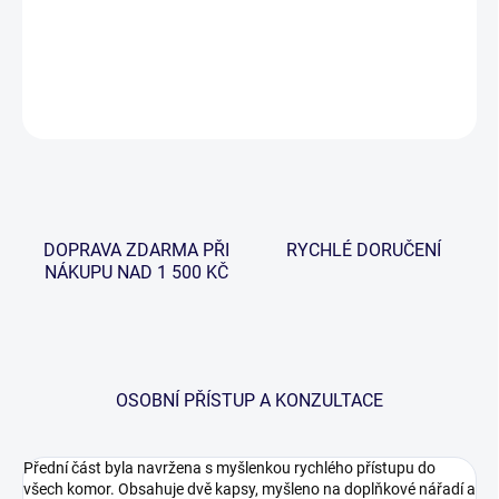
o řadu výše.
DETAILNÍ INFORMACE
ZEPTAT SE
HLÍDAT
DOPRAVA ZDARMA PŘI
RYCHLÉ DORUČENÍ
NÁKUPU NAD 1 500 KČ
OSOBNÍ PŘÍSTUP A KONZULTACE
Přední část byla navržena s myšlenkou rychlého přístupu do
všech komor. Obsahuje dvě kapsy, myšleno na doplňkové nářadí a