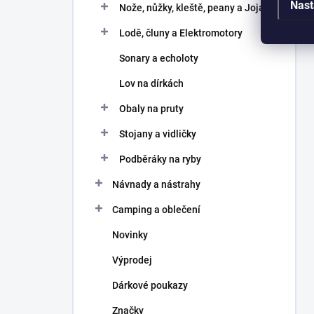
Nast
Nože, nůžky, kleště, peany a Joja
Lodě, čluny a Elektromotory
Sonary a echoloty
Lov na dírkách
Obaly na pruty
Stojany a vidličky
Podběráky na ryby
Návnady a nástrahy
Camping a oblečení
Novinky
Výprodej
Dárkové poukazy
Značky