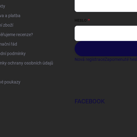
kty
a a platba
HESLO
í zboží
ěřujeme recenze?
mační řád
dní podmínky
Nová registrace
Zapomenuté hes
nky ochrany osobních údajů
vé poukazy
FACEBOOK