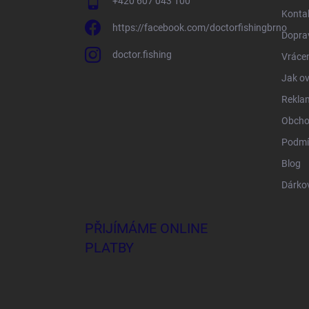
+420 607 043 100
Konta
https://facebook.com/doctorfishingbrno
Doprav
doctor.fishing
Vrácen
Jak ov
Rekla
Obcho
Podmí
Blog
Dárko
PŘIJÍMÁME ONLINE
PLATBY