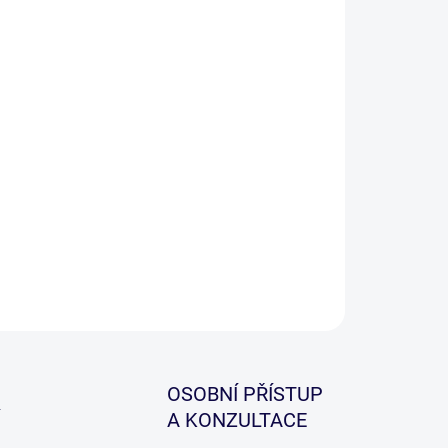
−
+
Přidat do košíku
prenové pouzdro s logem Wychwood na raketu.
ILNÍ INFORMACE
ZEPTAT SE
HLÍDAT
OSOBNÍ PŘÍSTUP
A KONZULTACE