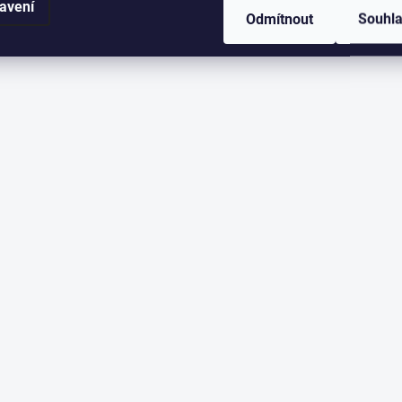
avení
Odmítnout
Souhl