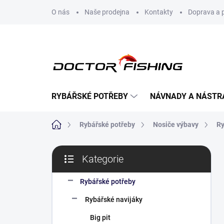
Přejít
O nás
Naše prodejna
Kontakty
Doprava a 
na
obsah
RYBÁŘSKÉ POTŘEBY
NÁVNADY A NÁSTR
Domů
Rybářské potřeby
Nosiče výbavy
Ry
P
Kategorie
o
Přeskočit
s
kategorie
t
Rybářské potřeby
r
Rybářské navijáky
a
n
Big pit