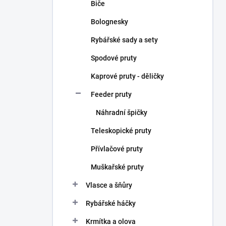
Biče
Bolognesky
Rybářské sady a sety
Spodové pruty
Kaprové pruty - děličky
Feeder pruty
Náhradní špičky
Teleskopické pruty
Přívlačové pruty
Muškařské pruty
Vlasce a šňůry
Rybářské háčky
Krmítka a olova