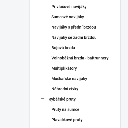
n
Přívlačové navijáky
í
p
Sumcové navijáky
a
n
Navijáky s přední brzdou
e
Navijáky se zadní brzdou
l
Bojová brzda
Volnoběžná brzda - baitrunnery
Multiplikátory
Muškařské navijáky
Náhradní cívky
Rybářské pruty
Pruty na sumce
Plavačkové pruty