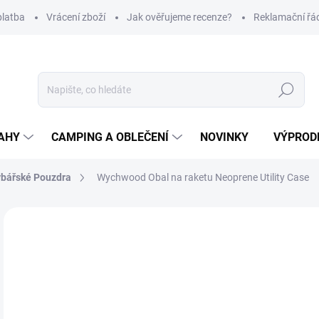
platba
Vrácení zboží
Jak ověřujeme recenze?
Reklamační řá
Hledat
AHY
CAMPING A OBLEČENÍ
NOVINKY
VÝPROD
bářské Pouzdra
Wychwood Obal na raketu Neoprene Utility Case
Neohodnoceno
Podrobnosti hodnocení
ZNAČKA
3
Měr
SK
cena