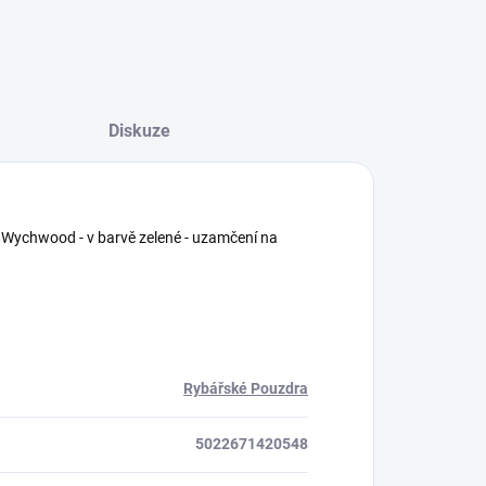
Diskuze
em Wychwood - v barvě zelené - uzamčení na
Rybářské Pouzdra
5022671420548