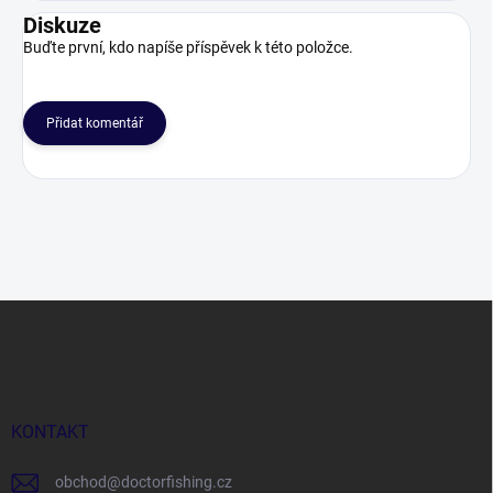
Diskuze
Buďte první, kdo napíše příspěvek k této položce.
Přidat komentář
Z
á
p
a
t
í
KONTAKT
obchod
@
doctorfishing.cz