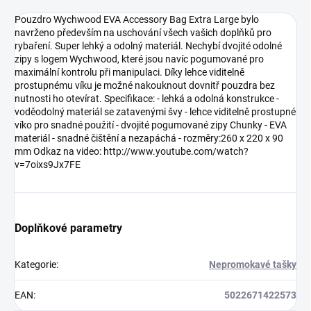
Pouzdro Wychwood EVA Accessory Bag Extra Large bylo
navrženo především na uschování všech vašich doplňků pro
rybaření. Super lehký a odolný materiál. Nechybí dvojité odolné
zipy s logem Wychwood, které jsou navíc pogumované pro
maximální kontrolu při manipulaci. Díky lehce viditelně
prostupnému víku je možné nakouknout dovnitř pouzdra bez
nutnosti ho otevírat. Specifikace: - lehká a odolná konstrukce -
voděodolný materiál se zatavenými švy - lehce viditelně prostupné
víko pro snadné použití - dvojité pogumované zipy Chunky - EVA
materiál - snadné čištění a nezapáchá - rozměry:260 x 220 x 90
mm Odkaz na video: http://www.youtube.com/watch?
v=7oixs9Jx7FE
Doplňkové parametry
Kategorie
:
Nepromokavé tašky
EAN
:
5022671422573