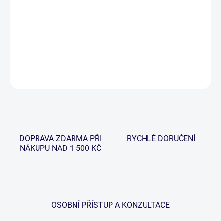
Zavazadla a přepravní tašky s označením Wychwood EVA jsou
odolné, lehké a voděodolné a jsou ideálním výběrem pro transport
vašich věcí a doplňků. PŘI KOUPI TŘÍ KUSŮ Z ŘADY ACCESSORY
BAG JEDNO ZDARMA (TO NEJLEVNĚJŠÍ)
DETAILNÍ INFORMACE
ZEPTAT SE
HLÍDAT
DOPRAVA ZDARMA PŘI
RYCHLÉ DORUČENÍ
NÁKUPU NAD 1 500 KČ
OSOBNÍ PŘÍSTUP A KONZULTACE