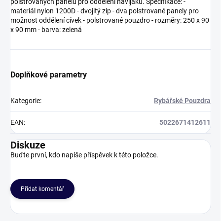
polstrovaných panelů pro oddělení navijáků. Specifikace: -
materiál nylon 1200D - dvojitý zip - dva polstrované panely pro
možnost oddělení cívek - polstrované pouzdro - rozměry: 250 x 90
x 90 mm - barva: zelená
Doplňkové parametry
Kategorie
:
Rybářské Pouzdra
EAN
:
5022671412611
Diskuze
Buďte první, kdo napíše příspěvek k této položce.
Přidat komentář