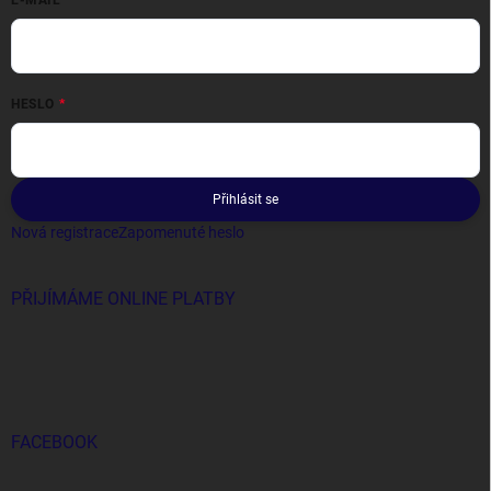
E-MAIL
HESLO
Přihlásit se
Nová registrace
Zapomenuté heslo
PŘIJÍMÁME ONLINE PLATBY
FACEBOOK