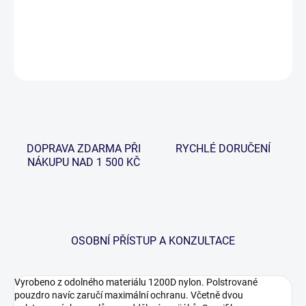
Odolné pouzdro pro Vaše náhradní cívky na navijáky.
DETAILNÍ INFORMACE
ZEPTAT SE
HLÍDAT
DOPRAVA ZDARMA PŘI
RYCHLÉ DORUČENÍ
NÁKUPU NAD 1 500 KČ
OSOBNÍ PŘÍSTUP A KONZULTACE
Vyrobeno z odolného materiálu 1200D nylon. Polstrované
pouzdro navíc zaručí maximální ochranu. Včetně dvou