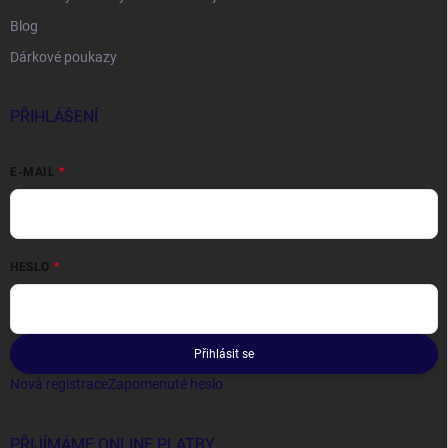
Blog
Dárkové poukazy
PŘIHLÁŠENÍ
E-MAIL
HESLO
Přihlásit se
Nová registrace
Zapomenuté heslo
PŘIJÍMÁME ONLINE PLATBY