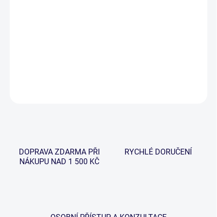
−
+
Přidat do košíku
Wychwood Small Tackle organizér byl navržen pro možnost
použití s řadou zavazadel Comforter.
DETAILNÍ INFORMACE
ZEPTAT SE
HLÍDAT
DOPRAVA ZDARMA PŘI
RYCHLÉ DORUČENÍ
NÁKUPU NAD 1 500 KČ