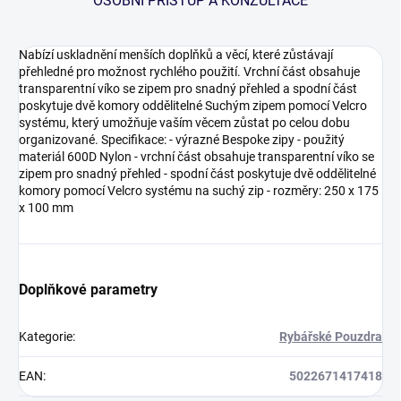
OSOBNÍ PŘÍSTUP A KONZULTACE
Nabízí uskladnění menších doplňků a věcí, které zůstávají
přehledné pro možnost rychlého použití. Vrchní část obsahuje
transparentní víko se zipem pro snadný přehled a spodní část
poskytuje dvě komory oddělitelné Suchým zipem pomocí Velcro
systému, který umožňuje vaším věcem zůstat po celou dobu
organizované. Specifikace: - výrazné Bespoke zipy - použitý
materiál 600D Nylon - vrchní část obsahuje transparentní víko se
zipem pro snadný přehled - spodní část poskytuje dvě oddělitelné
komory pomocí Velcro systému na suchý zip - rozměry: 250 x 175
x 100 mm
Doplňkové parametry
Kategorie
:
Rybářské Pouzdra
EAN
:
5022671417418