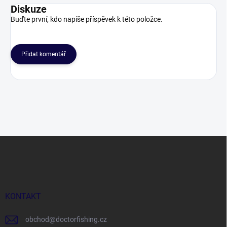
Diskuze
Buďte první, kdo napíše příspěvek k této položce.
Přidat komentář
Z
á
p
a
t
í
KONTAKT
obchod
@
doctorfishing.cz