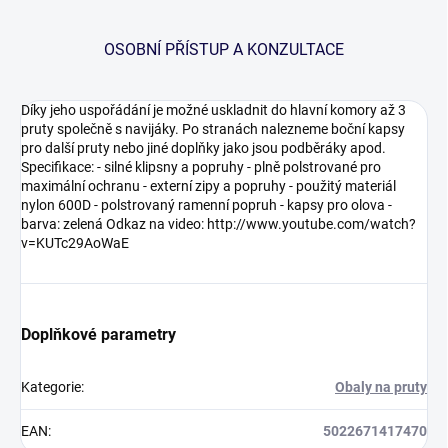
OSOBNÍ PŘÍSTUP A KONZULTACE
Díky jeho uspořádání je možné uskladnit do hlavní komory až 3
pruty společně s navijáky. Po stranách nalezneme boční kapsy
pro další pruty nebo jiné doplňky jako jsou podběráky apod.
Specifikace: - silné klipsny a popruhy - plně polstrované pro
maximální ochranu - externí zipy a popruhy - použitý materiál
nylon 600D - polstrovaný ramenní popruh - kapsy pro olova -
barva: zelená Odkaz na video: http://www.youtube.com/watch?
v=KUTc29AoWaE
Doplňkové parametry
Kategorie
:
Obaly na pruty
EAN
:
5022671417470