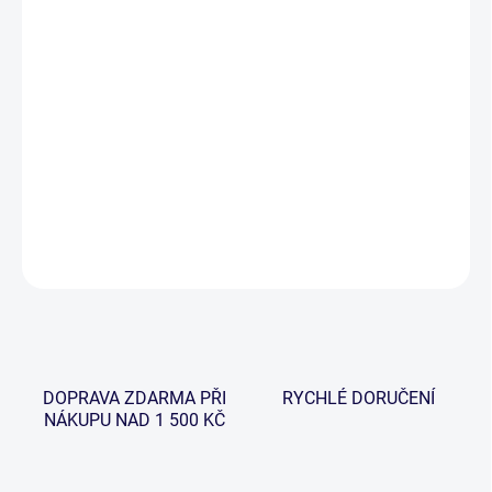
cena:
−
+
Přidat do košíku
Pouzdro na pruty Wychwood Comforter Multi Rod Sleeves bylo
navrženo pro bezpečnou ochranu, uskladnění a jednoduchý
transport.
DETAILNÍ INFORMACE
ZEPTAT SE
HLÍDAT
DOPRAVA ZDARMA PŘI
RYCHLÉ DORUČENÍ
NÁKUPU NAD 1 500 KČ