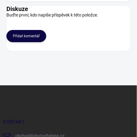
Diskuze
Buďte první, kdo napíše příspěvek k této položce.
Přidat komentář
Z
á
p
a
t
í
KONTAKT
obchod
@
doctorfishing.cz