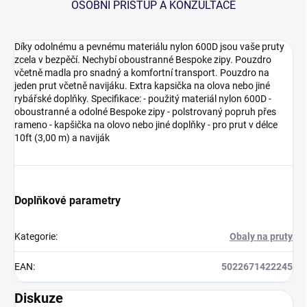
OSOBNÍ PŘÍSTUP A KONZULTACE
Díky odolnému a pevnému materiálu nylon 600D jsou vaše pruty
zcela v bezpěčí. Nechybí oboustranné Bespoke zipy. Pouzdro
včetně madla pro snadný a komfortní transport. Pouzdro na
jeden prut včetně navijáku. Extra kapsička na olova nebo jiné
rybářské doplňky. Specifikace: - použitý materiál nylon 600D -
oboustranné a odolné Bespoke zipy - polstrovaný popruh přes
rameno - kapšička na olovo nebo jiné doplňky - pro prut v délce
10ft (3,00 m) a naviják
Doplňkové parametry
Kategorie
:
Obaly na pruty
EAN
:
5022671422245
Diskuze