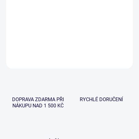
cena:
−
+
Přidat do košíku
Řada pouzder Comforter nabízí ideální řešení pro vaše pruty.
DETAILNÍ INFORMACE
ZEPTAT SE
HLÍDAT
DOPRAVA ZDARMA PŘI
RYCHLÉ DORUČENÍ
NÁKUPU NAD 1 500 KČ