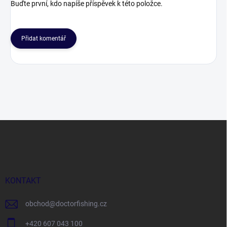
Buďte první, kdo napíše příspěvek k této položce.
Přidat komentář
Z
á
p
a
t
í
KONTAKT
obchod
@
doctorfishing.cz
+420 607 043 100