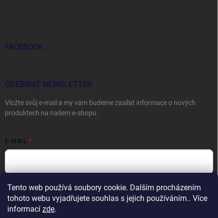
FACEBOOK
ODEBÍRAT NEWSLETTER
Vložte svůj e-mail a my vám budeme zasílat informace o nových
produktech na našem e-shopu.
E-MAIL
Tento web používá soubory cookie. Dalším procházením
Vložením e-mailu souhlasíte s
podmínkami ochrany osobních údajů
tohoto webu vyjadřujete souhlas s jejich používáním.. Více
Přihlásit se
informací
zde
.