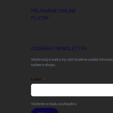
PŘIJÍMÁME ONLINE
PLATBY
ODEBÍRAT NEWSLETTER
Vložte svůj e-mail a my vám budeme zasílat informa
našem e-shopu.
E-MAIL
Vložením e-mailu souhlasíte s
podmínkami ochrany o