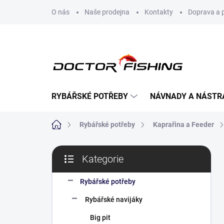
Přejít
O nás
Naše prodejna
Kontakty
Doprava a 
na
obsah
RYBÁŘSKÉ POTŘEBY
NÁVNADY A NÁSTR
Domů
Rybářské potřeby
Kaprařina a Feeder
P
Kategorie
o
Přeskočit
s
kategorie
t
Rybářské potřeby
r
Rybářské navijáky
a
n
Big pit