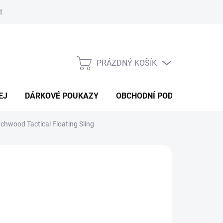
d
Obchodní podmínky
Podmínky ochrany osobních údajů
Bl
PRÁZDNÝ KOŠÍK
NÁKUPNÍ
KOŠÍK
EJ
DÁRKOVÉ POUKAZY
OBCHODNÍ PODMÍNKY
K
hwood Tactical Floating Sling
:
WYCHWOOD
699 Kč
ná
LADEM V ESHOPU
(>5 KS)
: