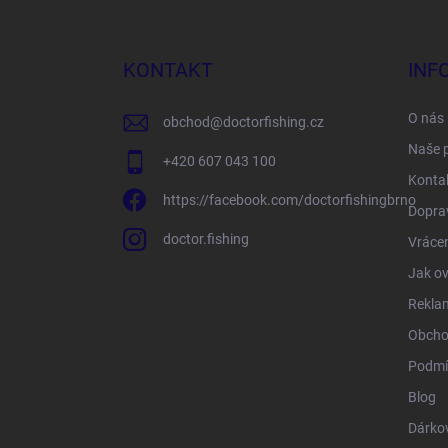
á
p
a
KONTAKT
INF
t
í
O nás
obchod
@
doctorfishing.cz
Naše 
+420 607 043 100
Konta
https://facebook.com/doctorfishingbrno
Doprav
doctor.fishing
Vrácen
Jak ov
Rekla
Obcho
Podmí
Blog
Dárko