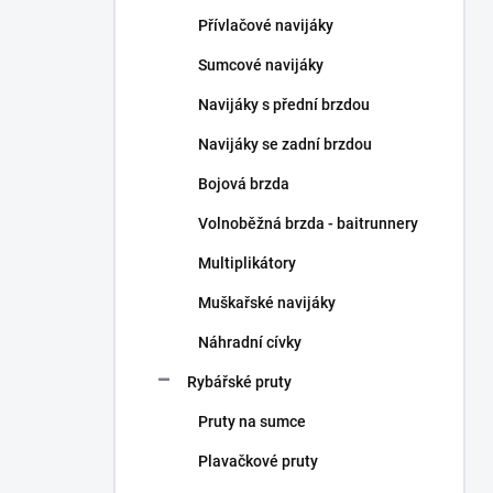
n
Přívlačové navijáky
í
p
Sumcové navijáky
a
n
Navijáky s přední brzdou
e
Navijáky se zadní brzdou
l
Bojová brzda
Volnoběžná brzda - baitrunnery
Multiplikátory
Muškařské navijáky
Náhradní cívky
Rybářské pruty
Pruty na sumce
Plavačkové pruty