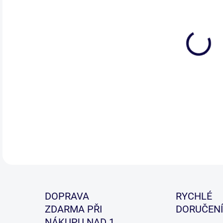
Váží
sak
DETA
DOPRAVA
RYCHLÉ
ZDARMA PŘI
DORUČENÍ
NÁKUPU NAD 1