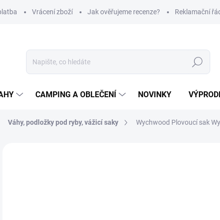
platba
Vrácení zboží
Jak ověřujeme recenze?
Reklamační řá
Hledat
AHY
CAMPING A OBLEČENÍ
NOVINKY
VÝPROD
Váhy, podložky pod ryby, vážicí saky
Wychwood Plovoucí sak Wyc
Neohodnoceno
Podrobnosti hodnocení
ZNAČKA
1 
Měr
SK
cena