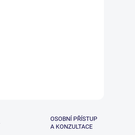
−
+
Přidat do košíku
cí sak, který lze použít i jako přechovávací plovoucí
 pro nezbytně nutnou dobu.
ILNÍ INFORMACE
ZEPTAT SE
HLÍDAT
OSOBNÍ PŘÍSTUP
A KONZULTACE