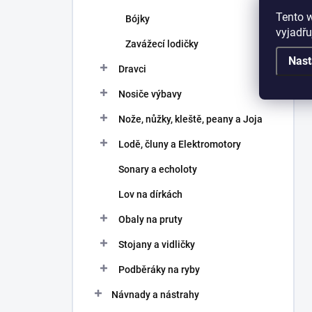
Tento 
Bójky
vyjadřu
Zavážecí lodičky
Nast
Dravci
Nosiče výbavy
Nože, nůžky, kleště, peany a Joja
Lodě, čluny a Elektromotory
Sonary a echoloty
Lov na dírkách
Obaly na pruty
Stojany a vidličky
Podběráky na ryby
Návnady a nástrahy