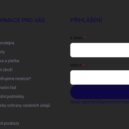
ORMACE PRO VÁS
PŘIHLÁŠENÍ
E-MAIL
prodejna
kty
a a platba
HESLO
í zboží
ěřujeme recenze?
mační řád
dní podmínky
Nová registrace
Zapomenuté hes
nky ochrany osobních údajů
vé poukazy