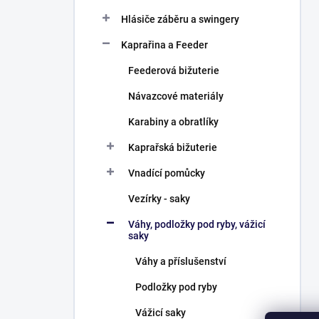
Hlásiče záběru a swingery
Kaprařina a Feeder
Feederová bižuterie
Návazcové materiály
Karabiny a obratlíky
Kaprařská bižuterie
Vnadící pomůcky
Vezírky - saky
Váhy, podložky pod ryby, vážicí
saky
Váhy a příslušenství
Podložky pod ryby
Vážicí saky