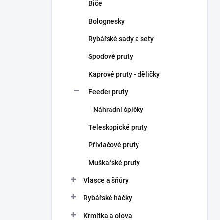
Biče
Bolognesky
Rybářské sady a sety
Spodové pruty
Kaprové pruty - děličky
Feeder pruty
Náhradní špičky
Teleskopické pruty
Přívlačové pruty
Muškařské pruty
Vlasce a šňůry
Rybářské háčky
Krmítka a olova