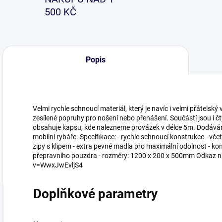
500 KČ
Popis
Velmi rychle schnoucí materiál, který je navíc i velmi přátelský
zesílené popruhy pro nošení nebo přenášení. Součástí jsou i čty
obsahuje kapsu, kde nalezneme provázek v délce 5m. Dodáván 
mobilní rybáře. Specifikace: - rychle schnoucí konstrukce - včetn
zipy s klipem - extra pevné madla pro maximální odolnost - kons
přepravního pouzdra - rozměry: 1200 x 200 x 500mm Odkaz 
v=WwxJwEvljS4
Doplňkové parametry