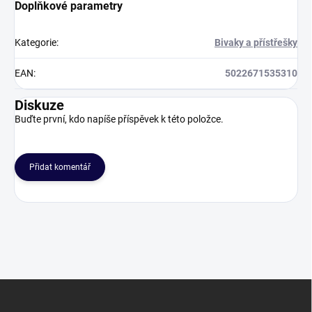
Doplňkové parametry
Kategorie
:
Bivaky a přístřešky
EAN
:
5022671535310
Diskuze
Buďte první, kdo napíše příspěvek k této položce.
Přidat komentář
Z
á