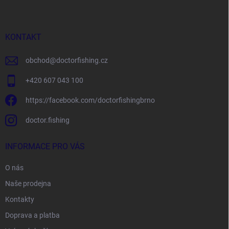
p
a
t
í
KONTAKT
obchod
@
doctorfishing.cz
+420 607 043 100
https://facebook.com/doctorfishingbrno
doctor.fishing
INFORMACE PRO VÁS
O nás
Naše prodejna
Kontakty
Doprava a platba