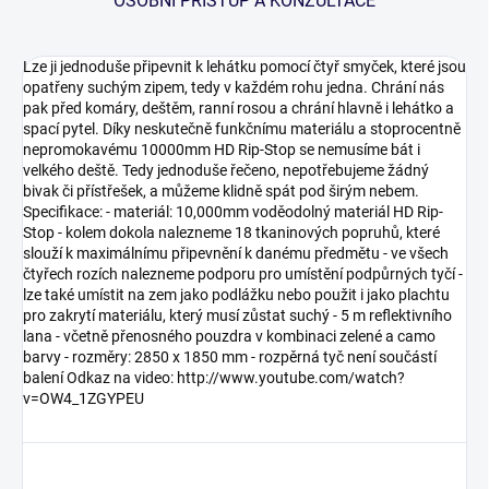
OSOBNÍ PŘÍSTUP A KONZULTACE
Lze ji jednoduše připevnit k lehátku pomocí čtyř smyček, které jsou
opatřeny suchým zipem, tedy v každém rohu jedna. Chrání nás
pak před komáry, deštěm, ranní rosou a chrání hlavně i lehátko a
spací pytel. Díky neskutečně funkčnímu materiálu a stoprocentně
nepromokavému 10000mm HD Rip-Stop se nemusíme bát i
velkého deště. Tedy jednoduše řečeno, nepotřebujeme žádný
bivak či přístřešek, a můžeme klidně spát pod širým nebem.
Specifikace: - materiál: 10,000mm voděodolný materiál HD Rip-
Stop - kolem dokola nalezneme 18 tkaninových popruhů, které
slouží k maximálnímu připevnění k danému předmětu - ve všech
čtyřech rozích nalezneme podporu pro umístění podpůrných tyčí -
lze také umístit na zem jako podlážku nebo použit i jako plachtu
pro zakrytí materiálu, který musí zůstat suchý - 5 m reflektivního
lana - včetně přenosného pouzdra v kombinaci zelené a camo
barvy - rozměry: 2850 x 1850 mm - rozpěrná tyč není součástí
balení Odkaz na video: http://www.youtube.com/watch?
v=OW4_1ZGYPEU