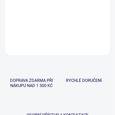
−
+
Přidat do košíku
Další produkt od Wychwoodu, který si říká The Tactical Shroud,
něco jako multifunkční a víceúčelová plachta. Nyní ve velikosti XL.
DETAILNÍ INFORMACE
ZEPTAT SE
HLÍDAT
DOPRAVA ZDARMA PŘI
RYCHLÉ DORUČENÍ
NÁKUPU NAD 1 500 KČ