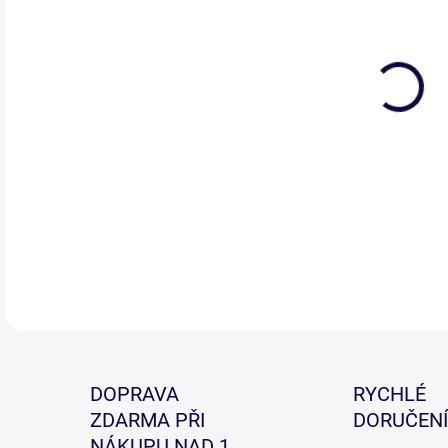
Řad
litr
podl
DETA
DOPRAVA
RYCHLÉ
ZDARMA PŘI
DORUČENÍ
NÁKUPU NAD 1