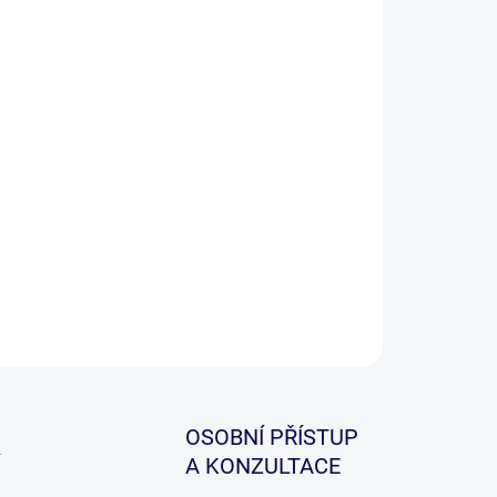
−
+
Přidat do košíku
a plně voděodolných vaků v objemu 5 litrů až 100
ů. Vyrobeno z velmi lehkého a odolného materiálu s
epenými švy v roll top designu.
ILNÍ INFORMACE
ZEPTAT SE
HLÍDAT
OSOBNÍ PŘÍSTUP
A KONZULTACE