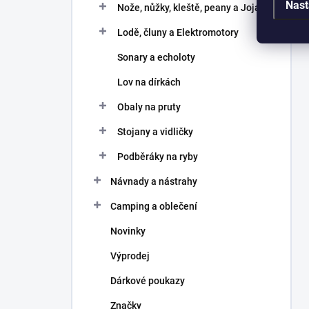
Nast
Nože, nůžky, kleště, peany a Joja
Lodě, čluny a Elektromotory
Sonary a echoloty
Lov na dírkách
Obaly na pruty
Stojany a vidličky
Podběráky na ryby
Návnady a nástrahy
Camping a oblečení
Novinky
Výprodej
Dárkové poukazy
Značky