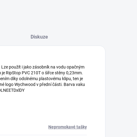
Diskuze
u. Lze použít i jako zásobník na vodu opačným
m je RipStop PVC 210T o šířce stěny 0,23mm.
ním díky odolnému plastovému klipu, ten je
né logo Wychwood v přední části. Barva vaku
=DLNEETDxlDY
Nepromokavé tašky