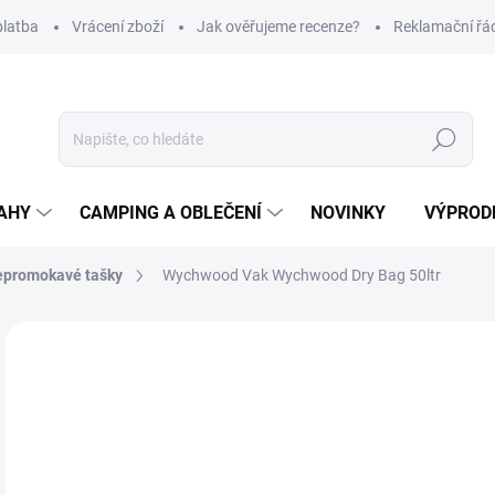
platba
Vrácení zboží
Jak ověřujeme recenze?
Reklamační řá
Hledat
AHY
CAMPING A OBLEČENÍ
NOVINKY
VÝPROD
promokavé tašky
Wychwood Vak Wychwood Dry Bag 50ltr
Neohodnoceno
Podrobnosti hodnocení
ZNAČKA
5
Měr
SK
cena