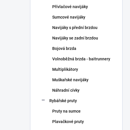
n
Přívlačové navijáky
í
p
Sumcové navijáky
a
n
Navijáky s přední brzdou
e
Navijáky se zadní brzdou
l
Bojová brzda
Volnoběžná brzda - baitrunnery
Multiplikátory
Muškařské navijáky
Náhradní cívky
Rybářské pruty
Pruty na sumce
Plavačkové pruty