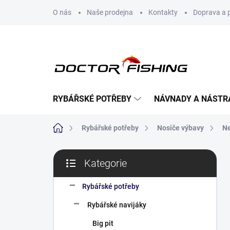
Přejít
O nás
Naše prodejna
Kontakty
Doprava a 
na
obsah
RYBÁŘSKÉ POTŘEBY
NÁVNADY A NÁSTR
Domů
Rybářské potřeby
Nosiče výbavy
Ne
P
Kategorie
o
Přeskočit
s
kategorie
t
Rybářské potřeby
r
Rybářské navijáky
a
n
Big pit