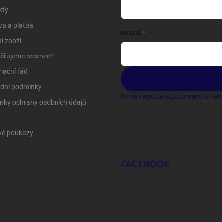
kty
a a platba
HESLO
í zboží
ěřujeme recenze?
mační řád
dní podmínky
Nová registrace
Zapomenuté hes
nky ochrany osobních údajů
vé poukazy
FACEBOOK