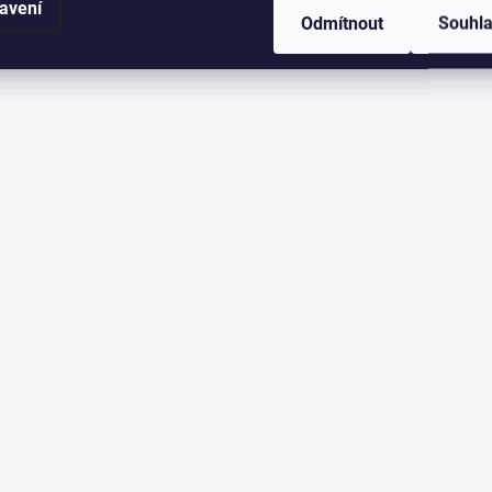
avení
Odmítnout
Souhl