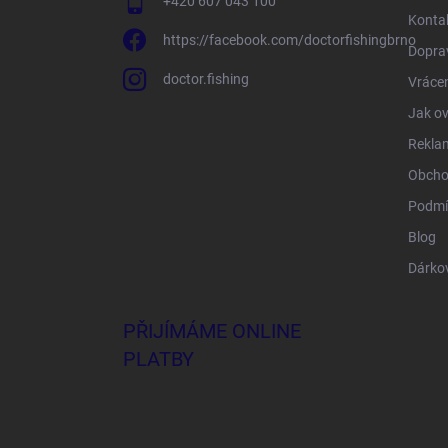
+420 607 043 100
Konta
https://facebook.com/doctorfishingbrno
Doprav
doctor.fishing
Vrácen
Jak ov
Rekla
Obcho
Podmí
Blog
Dárko
PŘIJÍMÁME ONLINE
PLATBY