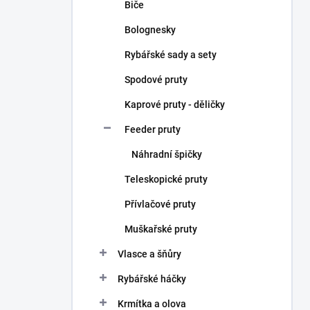
Biče
Bolognesky
Rybářské sady a sety
Spodové pruty
Kaprové pruty - děličky
Feeder pruty
Náhradní špičky
Teleskopické pruty
Přívlačové pruty
Muškařské pruty
Vlasce a šňůry
Rybářské háčky
Krmítka a olova