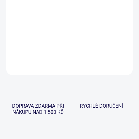
cena:
−
+
Přidat do košíku
Nový zcela unikátní produkt od Wychwood z řad muškařských
zavazadel.
DETAILNÍ INFORMACE
ZEPTAT SE
HLÍDAT
DOPRAVA ZDARMA PŘI
RYCHLÉ DORUČENÍ
NÁKUPU NAD 1 500 KČ