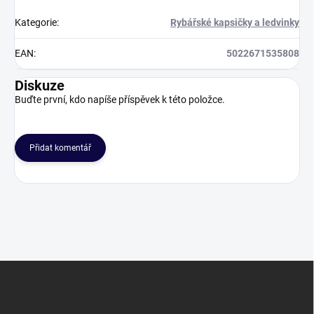
Kategorie
:
Rybářské kapsičky a ledvinky
EAN
:
5022671535808
Diskuze
Buďte první, kdo napíše příspěvek k této položce.
Přidat komentář
Z
á
p