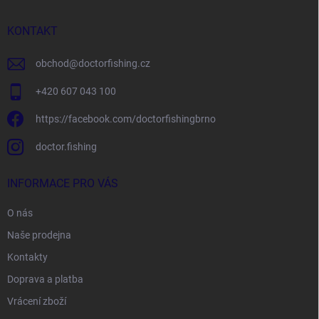
a
t
í
KONTAKT
obchod
@
doctorfishing.cz
+420 607 043 100
https://facebook.com/doctorfishingbrno
doctor.fishing
INFORMACE PRO VÁS
O nás
Naše prodejna
Kontakty
Doprava a platba
Vrácení zboží