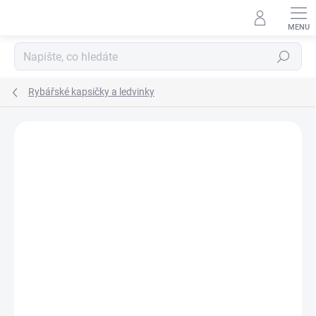
Přejít
na
obsah
Hledat
Rybářské kapsičky a ledvinky
Neohodnoceno
Podrobnosti hodnocení
ZNAČKA:
WYCHWOOD