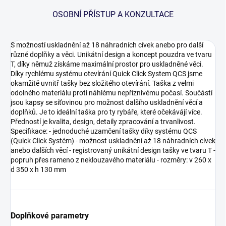
OSOBNÍ PŘÍSTUP A KONZULTACE
S možností uskladnění až 18 náhradních cívek anebo pro další
různé doplňky a věci. Unikátní design a koncept pouzdra ve tvaru
T, díky němuž získáme maximální prostor pro uskladněné věci.
Díky rychlému systému otevírání Quick Click System QCS jsme
okamžitě uvnitř tašky bez složitého otevírání. Taška z velmi
odolného materiálu proti náhlému nepříznivému počasí. Součástí
jsou kapsy se síťovinou pro možnost dalšího uskladnění věcí a
doplňků. Je to ideální taška pro ty rybáře, které očekávájí více.
Předností je kvalita, design, detaily zpracování a trvanlivost.
Specifikace: - jednoduché uzamčení tašky díky systému QCS
(Quick Click Systém) - možnost uskladnění až 18 náhradních cívek
anebo dalších věcí - registrovaný unikátní design tašky ve tvaru T -
popruh přes rameno z neklouzavého materiálu - rozměry: v 260 x
d 350 x h 130 mm
Doplňkové parametry