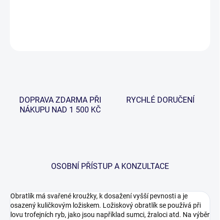
DETAILNÍ INFORMACE
ZEPTAT SE
HLÍDAT
DOPRAVA ZDARMA PŘI
RYCHLÉ DORUČENÍ
NÁKUPU NAD 1 500 KČ
OSOBNÍ PŘÍSTUP A KONZULTACE
Obratlík má svařené kroužky, k dosažení vyšší pevnosti a je
osazený kuličkovým ložiskem. Ložiskový obratlík se používá při
lovu trofejních ryb, jako jsou například sumci, žraloci atd. Na výběr