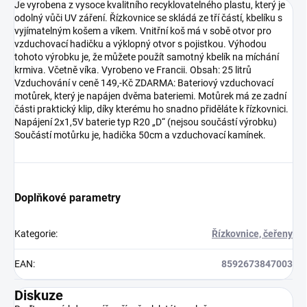
Je vyrobena z vysoce kvalitního recyklovatelného plastu, který je
odolný vůči UV záření. Řízkovnice se skládá ze tří částí, kbelíku s
vyjímatelným košem a víkem. Vnitřní koš má v sobě otvor pro
vzduchovací hadičku a výklopný otvor s pojistkou. Výhodou
tohoto výrobku je, že můžete použít samotný kbelík na míchání
krmiva. Včetně víka. Vyrobeno ve Francii. Obsah: 25 litrů
Vzduchování v ceně 149,-Kč ZDARMA: Bateriový vzduchovací
motůrek, který je napájen dvěma bateriemi. Motůrek má ze zadní
části praktický klip, díky kterému ho snadno přiděláte k řízkovnici.
Napájení 2x1,5V baterie typ R20 „D“ (nejsou součástí výrobku)
Součástí motůrku je, hadička 50cm a vzduchovací kamínek.
Doplňkové parametry
Kategorie
:
Řízkovnice, čeřeny
EAN
:
8592673847003
Diskuze