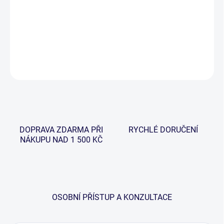
Řízkovnice s praktickým víkem o objemu25 litrů francouzské
výroby. Uspokojí ty nejnáročnější rybáře. Nyní k ní obdržíte kvalitní
zduchovací motůrek v hodnotě 149,-Kč ZDARMA!
DETAILNÍ INFORMACE
ZEPTAT SE
HLÍDAT
DOPRAVA ZDARMA PŘI
RYCHLÉ DORUČENÍ
NÁKUPU NAD 1 500 KČ
OSOBNÍ PŘÍSTUP A KONZULTACE