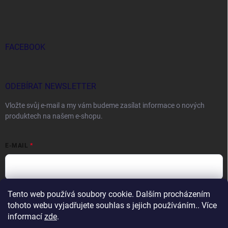
FACEBOOK
ODEBÍRAT NEWSLETTER
Vložte svůj e-mail a my vám budeme zasílat informace o nových
produktech na našem e-shopu.
E-MAIL
Tento web používá soubory cookie. Dalším procházením
Vložením e-mailu souhlasíte s
podmínkami ochrany osobních údajů
tohoto webu vyjadřujete souhlas s jejich používáním.. Více
Přihlásit se
informací
zde
.