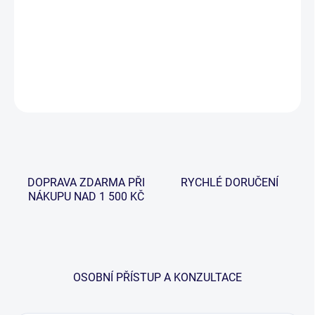
−
+
Přidat do košíku
Jednoháček určený pro lov sumců na živou nástrahu.
ZEPTAT SE
HLÍDAT
DOPRAVA ZDARMA PŘI
RYCHLÉ DORUČENÍ
NÁKUPU NAD 1 500 KČ
OSOBNÍ PŘÍSTUP A KONZULTACE