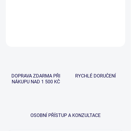
−
+
Přidat do košíku
Jednoháček určený pro lov sumců na živou nástrahu.
ZEPTAT SE
HLÍDAT
DOPRAVA ZDARMA PŘI
RYCHLÉ DORUČENÍ
NÁKUPU NAD 1 500 KČ
OSOBNÍ PŘÍSTUP A KONZULTACE