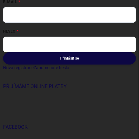
E-MAIL
HESLO
Přihlásit se
Nová registrace
Zapomenuté heslo
PŘIJÍMÁME ONLINE PLATBY
FACEBOOK