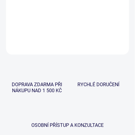
Háček s extravagantním vzhledem ideální pro živou nástrahu na
sumce a mořský rybolov. Krátké ramínko s ostrým hrotem zaručují
výjimečnost, odolnost, a je možné je také použít jako náhradu za
trojháčky k vláčení.
DETAILNÍ INFORMACE
ZEPTAT SE
HLÍDAT
DOPRAVA ZDARMA PŘI
RYCHLÉ DORUČENÍ
NÁKUPU NAD 1 500 KČ
OSOBNÍ PŘÍSTUP A KONZULTACE