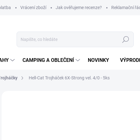
platba
Vrácení zboží
Jak ověřujeme recenze?
Reklamační řá
Hledat
AHY
CAMPING A OBLEČENÍ
NOVINKY
VÝPROD
rojháčky
Hell-Cat Trojháček 6X-Strong vel. 4/0 - 5ks
Neohodnoceno
Podrobnosti hodnocení
ZNAČKA
2
Měr
SK
cena