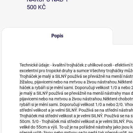
500 KČ
Popis
Technické údaje: - kvalitní trojháček z uhlíkové oceli - efektivní
excelentní pro tropické druhy a sumce Všechny trojháčky může
Trojháček je malý a SILNÝ používá se převážně na menší nástr
žížalou, pijavicemi nebo na mrtvou a živou nástrahou.Některé 
háček a rybáři si je mění sami. Doporučuji velikost 1/0 a nebo 
je malý a SILNÝ používá se převážně na menší nástrahy max do
pijavicemi nebo na mrtvou a živou nástrahou.Některé chobotni
rybáři si je mění sami. Doporučuji velikost 1/0 a nebo 2/0. Vho
střední velikost a je velmi SILNÝ. Používá se na střední nástra
Trojháček má střední velikost a je velmi SILNÝ. Používá se na s
50cm. 5/0 - Trojháček má střední velikost a je velmi SILNÝ. Po
veliké do 55cm a výš. To už je na pořádné nástrahy jako jsou ka
přesně určit- živou nebo mrtvou se to nedá tak přesně určit, 