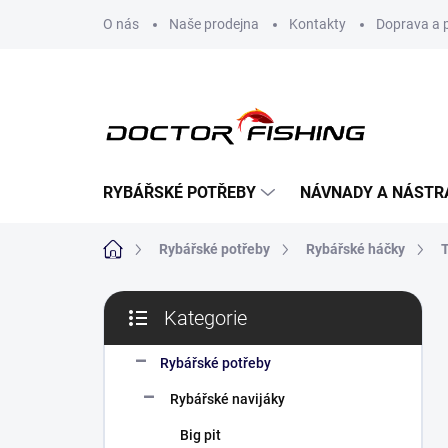
Přejít
O nás
Naše prodejna
Kontakty
Doprava a 
na
obsah
RYBÁŘSKÉ POTŘEBY
NÁVNADY A NÁSTR
Domů
Rybářské potřeby
Rybářské háčky
T
P
Kategorie
o
Přeskočit
s
kategorie
t
Rybářské potřeby
r
Rybářské navijáky
a
n
Big pit