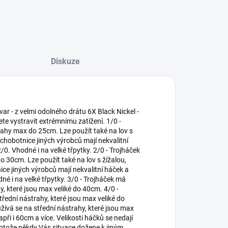
Diskuze
 tvar - z velmi odolného drátu 6X Black Nickel -
te vystravit extrémnímu zatížení. 1/0 -
ahy max do 25cm. Lze použít také na lov s
chobotnice jiných výrobců mají nekvalitní
2/0. Vhodné i na velké třpytky. 2/0 - Trojháček
 30cm. Lze použít také na lov s žížalou,
ce jiných výrobců mají nekvalitní háček a
dné i na velké třpytky. 3/0 - Trojháček má
hy, které jsou max veliké do 40cm. 4/0 -
třední nástrahy, které jsou max veliké do
užívá se na střední nástrahy, které jsou max
při i 60cm a více. Velikosti háčků se nedají
protože někdy Vás situace dožene k jiným