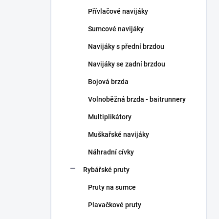
n
Přívlačové navijáky
í
p
Sumcové navijáky
a
n
Navijáky s přední brzdou
e
Navijáky se zadní brzdou
l
Bojová brzda
Volnoběžná brzda - baitrunnery
Multiplikátory
Muškařské navijáky
Náhradní cívky
Rybářské pruty
Pruty na sumce
Plavačkové pruty