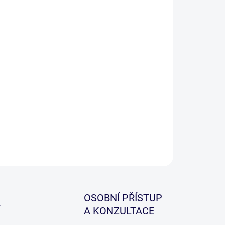
−
+
Přidat do košíku
lární trojháček na chytání tropických druhů a
ců. Vysoká pravděpodobnost záseku bez ztráty
vku. Velmi ostrý hrot Spark Point® s ohromujícím
tem odolnosti a trvanlivosti. Jedinečný pro použití
atentku, návazce, vobler.
ILNÍ INFORMACE
ZEPTAT SE
HLÍDAT
OSOBNÍ PŘÍSTUP
A KONZULTACE