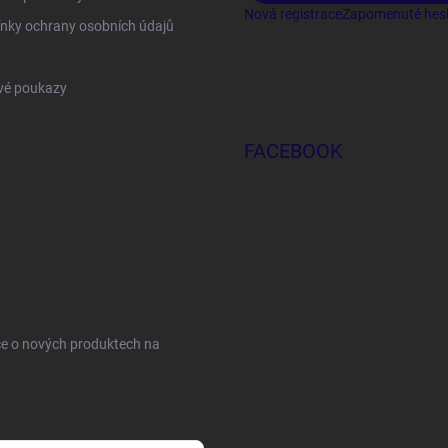
Nová registrace
Zapomenuté hes
nky ochrany osobních údajů
vé poukazy
FACEBOOK
ce o nových produktech na