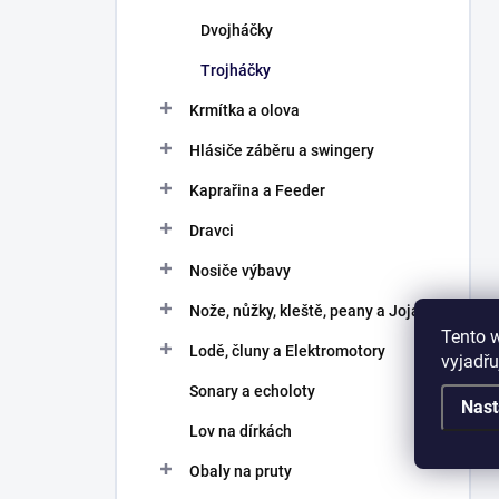
Dvojháčky
Trojháčky
Krmítka a olova
Hlásiče záběru a swingery
Kaprařina a Feeder
Dravci
Nosiče výbavy
Nože, nůžky, kleště, peany a Joja
Tento 
Lodě, čluny a Elektromotory
vyjadřu
Sonary a echoloty
Nast
Lov na dírkách
Obaly na pruty