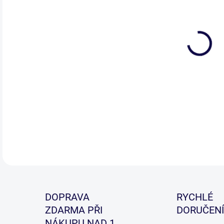
Popu
sum
úlo
efek
na p
DETA
DOPRAVA
RYCHLÉ
ZDARMA PŘI
DORUČENÍ
NÁKUPU NAD 1