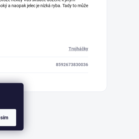
soký a naopak jelec je nízká ryba. Tady to může
Trojháčky
8592673830036
asím