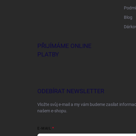
Podmí
Blog
Dárko
PŘIJÍMÁME ONLINE
PLATBY
ODEBÍRAT NEWSLETTER
Vložte svůj e-mail a my vám budeme zasílat informa
našem e-shopu.
E-MAIL