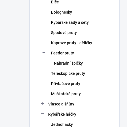
Biče
Bolognesky
Rybářské sady a sety
Spodové pruty
Kaprové pruty - děličky
Feeder pruty
Náhradní špičky
Teleskopické pruty
Přívlačové pruty
Muškařské pruty
Vlasce a šňůry
Rybářské háčky
Jednoháčky