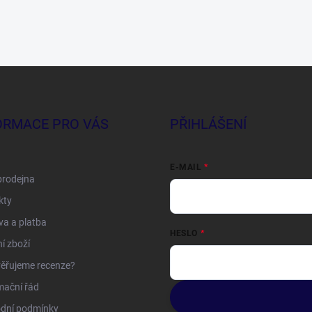
ORMACE PRO VÁS
PŘIHLÁŠENÍ
E-MAIL
prodejna
kty
a a platba
HESLO
í zboží
ěřujeme recenze?
mační řád
dní podmínky