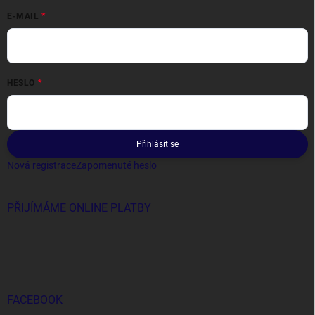
E-MAIL
HESLO
Přihlásit se
Nová registrace
Zapomenuté heslo
PŘIJÍMÁME ONLINE PLATBY
FACEBOOK