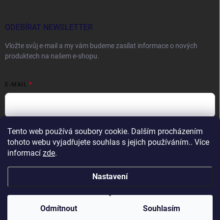
ODEBÍRAT NEWSLETTER
Vložte svůj e-mail a my vám budeme zasílat informace o nových
produktech na našem e-shopu.
E-MAIL
Tento web používá soubory cookie. Dalším procházením
Vložením e-mailu souhlasíte s
podmínkami ochrany osobních údajů
tohoto webu vyjadřujete souhlas s jejich používáním.. Více
Přihlásit se
informací
zde
.
Nastavení
Copyright 2026
DOCTORFISHING.CZ
. Všechna práva vyhrazena.
Odmítnout
Souhlasím
Vytvořil Shoptet