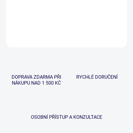
Kompaktní karbonový podběrák s třídílnou rukojetí a
teleskopickými rameny, je určen pro rybáře křeří aktivně hledají
kapry a pořebují minimalizovat svou výbavu.
DETAILNÍ INFORMACE
ZEPTAT SE
HLÍDAT
DOPRAVA ZDARMA PŘI
RYCHLÉ DORUČENÍ
NÁKUPU NAD 1 500 KČ
OSOBNÍ PŘÍSTUP A KONZULTACE