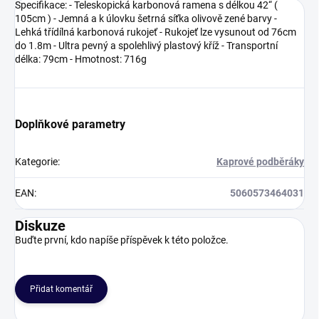
Specifikace: - Teleskopická karbonová ramena s délkou 42“ (
105cm ) - Jemná a k úlovku šetrná síťka olivově zené barvy -
Lehká třídílná karbonová rukojeť - Rukojeť lze vysunout od 76cm
do 1.8m - Ultra pevný a spolehlivý plastový kříž - Transportní
délka: 79cm - Hmotnost: 716g
Doplňkové parametry
Kategorie
:
Kaprové podběráky
EAN
:
5060573464031
Diskuze
Buďte první, kdo napíše příspěvek k této položce.
Přidat komentář