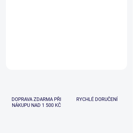
−
+
Přidat do košíku
Gardner Mozzi Lamp je dokonalým společníkem. Ochrání Vás
před otravnými komáry a hmyzem. Zároveň poslouží jako závěsná
lucerna do bivaku nebo svítilna do ruky.
DETAILNÍ INFORMACE
ZEPTAT SE
HLÍDAT
DOPRAVA ZDARMA PŘI
RYCHLÉ DORUČENÍ
NÁKUPU NAD 1 500 KČ