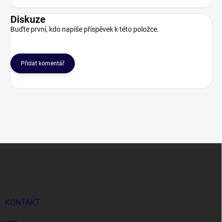
Diskuze
Buďte první, kdo napíše příspěvek k této položce.
Přidat komentář
Z
á
p
a
t
í
KONTAKT