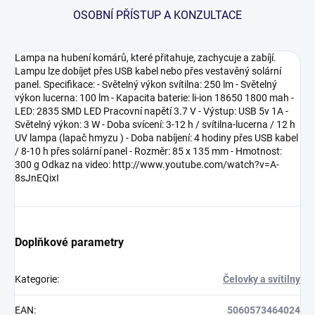
OSOBNÍ PŘÍSTUP A KONZULTACE
Lampa na hubení komárů, které přitahuje, zachycuje a zabíjí.
Lampu lze dobíjet přes USB kabel nebo přes vestavěný solární
panel. Specifikace: - Světelný výkon svítilna: 250 lm - Světelný
výkon lucerna: 100 lm - Kapacita baterie: li-ion 18650 1800 mah -
LED: 2835 SMD LED Pracovní napětí 3.7 V - Výstup: USB 5v 1A -
Světelný výkon: 3 W - Doba svícení: 3-12 h / svítilna-lucerna / 12 h
UV lampa (lapač hmyzu ) - Doba nabíjení: 4 hodiny přes USB kabel
/ 8-10 h přes solární panel - Rozměr: 85 x 135 mm - Hmotnost:
300 g Odkaz na video: http://www.youtube.com/watch?v=A-
8sJnEQixI
Doplňkové parametry
Kategorie
:
Čelovky a svítilny
EAN
:
5060573464024