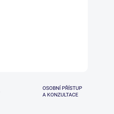
−
+
Přidat do košíku
teleskopické konstrukce vyroben z uhlíkového
pozitu s dutou špičkou a uhlíkovým hrotem
ončeným kovovým očkem pro možnost upevnění
azce.
ILNÍ INFORMACE
ZEPTAT SE
HLÍDAT
OSOBNÍ PŘÍSTUP
A KONZULTACE