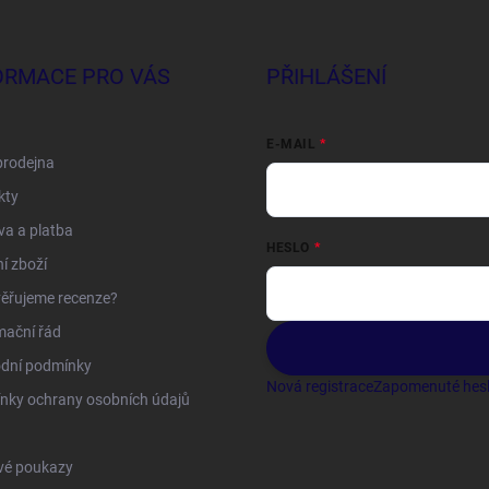
ORMACE PRO VÁS
PŘIHLÁŠENÍ
E-MAIL
prodejna
kty
a a platba
HESLO
í zboží
ěřujeme recenze?
mační řád
dní podmínky
Nová registrace
Zapomenuté hes
nky ochrany osobních údajů
vé poukazy