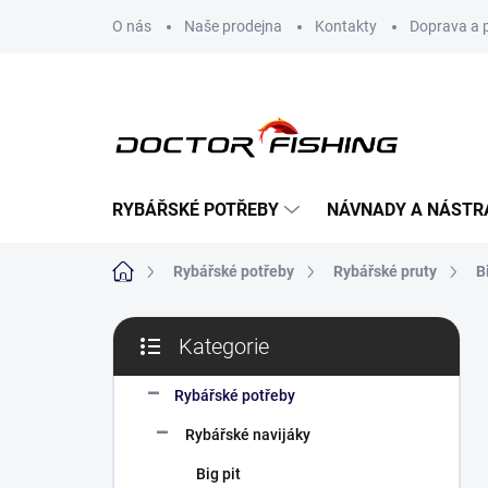
Přejít
O nás
Naše prodejna
Kontakty
Doprava a 
na
obsah
RYBÁŘSKÉ POTŘEBY
NÁVNADY A NÁSTR
Domů
Rybářské potřeby
Rybářské pruty
B
P
Kategorie
o
Přeskočit
s
kategorie
t
Rybářské potřeby
r
Rybářské navijáky
a
n
Big pit