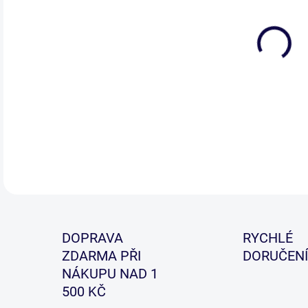
Bič 
kom
zak
náv
DETA
DOPRAVA
RYCHLÉ
ZDARMA PŘI
DORUČENÍ
NÁKUPU NAD 1
500 KČ