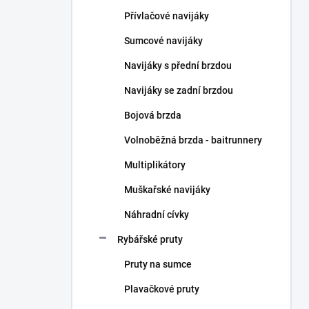
n
Přívlačové navijáky
í
p
Sumcové navijáky
a
n
Navijáky s přední brzdou
e
Navijáky se zadní brzdou
l
Bojová brzda
Volnoběžná brzda - baitrunnery
Multiplikátory
Muškařské navijáky
Náhradní cívky
Rybářské pruty
Pruty na sumce
Plavačkové pruty