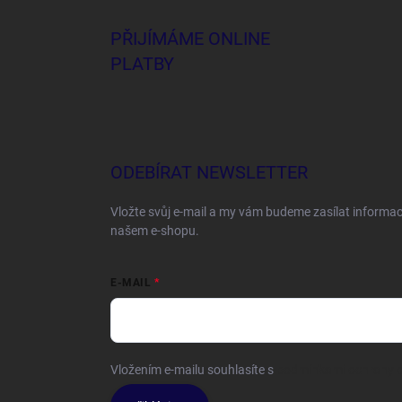
PŘIJÍMÁME ONLINE
PLATBY
ODEBÍRAT NEWSLETTER
Vložte svůj e-mail a my vám budeme zasílat informa
našem e-shopu.
E-MAIL
Vložením e-mailu souhlasíte s
podmínkami ochrany o