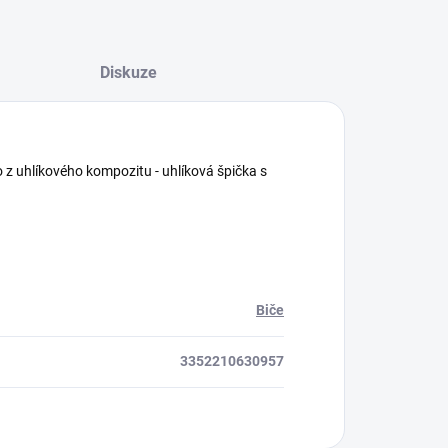
Diskuze
no z uhlíkového kompozitu - uhlíková špička s
Biče
3352210630957