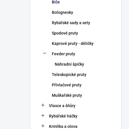
Biče
Bolognesky
Rybářské sady a sety
Spodové pruty
Kaprové pruty - děličky
Feeder pruty
Náhradní špičky
Teleskopické pruty
Přívlačové pruty
Muškařské pruty
Vlasce a šňůry
Rybářské háčky
Krmítka a olova