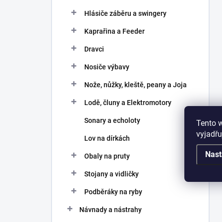
Hlásiče záběru a swingery
Kaprařina a Feeder
Dravci
Nosiče výbavy
Nože, nůžky, kleště, peany a Joja
Lodě, čluny a Elektromotory
Sonary a echoloty
Tento 
vyjadřu
Lov na dírkách
Nast
Obaly na pruty
Stojany a vidličky
Podběráky na ryby
Návnady a nástrahy