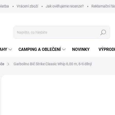
platba
Vrácení zboží
Jak ověřujeme recenze?
Reklamační řá
Hledat
AHY
CAMPING A OBLEČENÍ
NOVINKY
VÝPROD
iče
Garbolino Bič Strike Classic Whip 6,00 m, 6-ti dílný
Neohodnoceno
Podrobnosti hodnocení
ZNAČKA
9
Měr
SK
cena