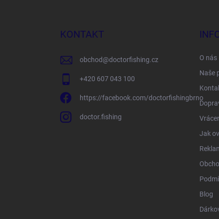
á
p
a
KONTAKT
INF
t
í
O nás
obchod
@
doctorfishing.cz
Naše 
+420 607 043 100
Konta
https://facebook.com/doctorfishingbrno
Doprav
doctor.fishing
Vrácen
Jak ov
Rekla
Obcho
Podmí
Blog
Dárko