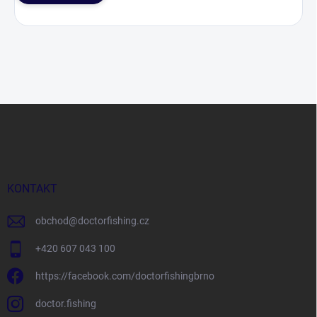
Z
á
p
a
t
í
KONTAKT
obchod
@
doctorfishing.cz
+420 607 043 100
https://facebook.com/doctorfishingbrno
doctor.fishing