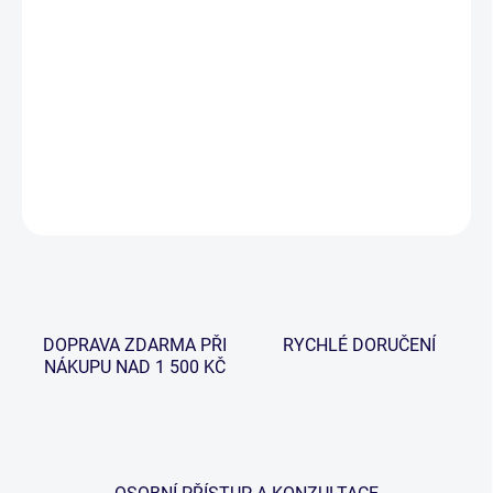
−
+
Přidat do košíku
Ultra kompaktní teleskopická rukojeť z uhlíkového kompozitu v
osmi dílném provedení v délce 3,00 m.
DETAILNÍ INFORMACE
ZEPTAT SE
HLÍDAT
DOPRAVA ZDARMA PŘI
RYCHLÉ DORUČENÍ
NÁKUPU NAD 1 500 KČ