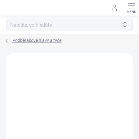
Přejít
na
obsah
Hledat
Podběrákové hlavy a tyče
Neohodnoceno
Podrobnosti hodnocení
ZNAČKA:
GARBOLINO