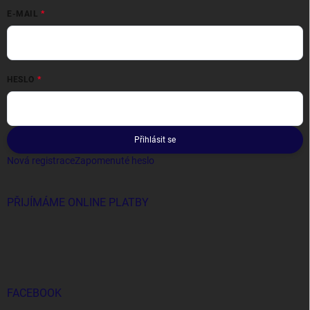
E-MAIL
HESLO
Přihlásit se
Nová registrace
Zapomenuté heslo
PŘIJÍMÁME ONLINE PLATBY
FACEBOOK