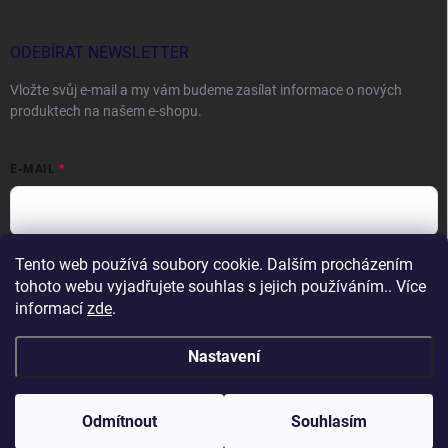
ODEBÍRAT NEWSLETTER
Vložte svůj e-mail a my vám budeme zasílat informace o nových
produktech na našem e-shopu.
E-MAIL
Tento web používá soubory cookie. Dalším procházením
Vložením e-mailu souhlasíte s
podmínkami ochrany osobních údajů
tohoto webu vyjadřujete souhlas s jejich používáním.. Více
Přihlásit se
informací
zde
.
Nastavení
Copyright 2026
DOCTORFISHING.CZ
. Všechna práva vyhrazena.
Odmítnout
Souhlasím
Vytvořil Shoptet