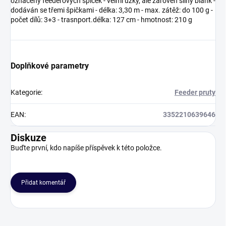
označený feederových špiček - velmi úzký, ale zároveň silný blank -
dodáván se třemi špičkami - délka: 3,30 m - max. zátěž: do 100 g -
počet dílů: 3+3 - trasnport.délka: 127 cm - hmotnost: 210 g
Doplňkové parametry
Kategorie
:
Feeder pruty
EAN
:
3352210639646
Diskuze
Buďte první, kdo napíše příspěvek k této položce.
Přidat komentář