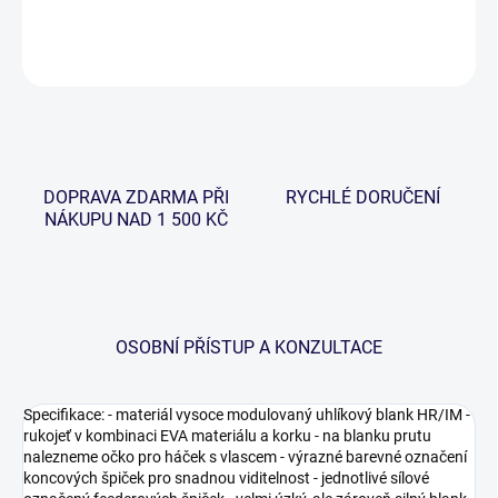
DETAILNÍ INFORMACE
ZEPTAT SE
HLÍDAT
DOPRAVA ZDARMA PŘI
RYCHLÉ DORUČENÍ
NÁKUPU NAD 1 500 KČ
OSOBNÍ PŘÍSTUP A KONZULTACE
Specifikace: - materiál vysoce modulovaný uhlíkový blank HR/IM -
rukojeť v kombinaci EVA materiálu a korku - na blanku prutu
nalezneme očko pro háček s vlascem - výrazné barevné označení
koncových špiček pro snadnou viditelnost - jednotlivé sílové