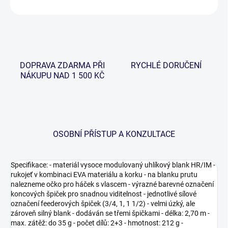
ZEPTAT SE
HLÍDAT
DOPRAVA ZDARMA PŘI
RYCHLÉ DORUČENÍ
NÁKUPU NAD 1 500 KČ
OSOBNÍ PŘÍSTUP A KONZULTACE
Specifikace: - materiál vysoce modulovaný uhlíkový blank HR/IM -
rukojeť v kombinaci EVA materiálu a korku - na blanku prutu
nalezneme očko pro háček s vlascem - výrazné barevné označení
koncových špiček pro snadnou viditelnost - jednotlivé sílové
označení feederových špiček (3/4, 1, 1 1/2) - velmi úzký, ale
zároveň silný blank - dodáván se třemi špičkami - délka: 2,70 m -
max. zátěž: do 35 g - počet dílů: 2+3 - hmotnost: 212 g -