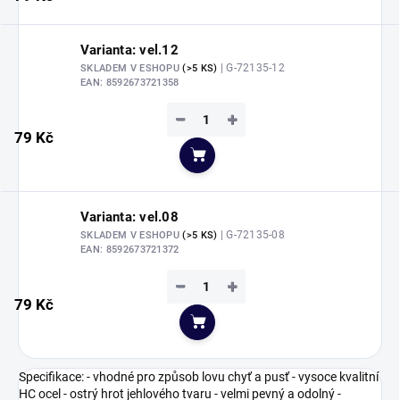
Varianta: vel.12
| G-72135-12
SKLADEM V ESHOPU
(>5 KS)
EAN:
8592673721358
−
+
79 Kč
Do košíku
Varianta: vel.08
| G-72135-08
SKLADEM V ESHOPU
(>5 KS)
EAN:
8592673721372
−
+
79 Kč
Do košíku
Specifikace: - vhodné pro způsob lovu chyť a pusť - vysoce kvalitní
HC ocel - ostrý hrot jehlového tvaru - velmi pevný a odolný -