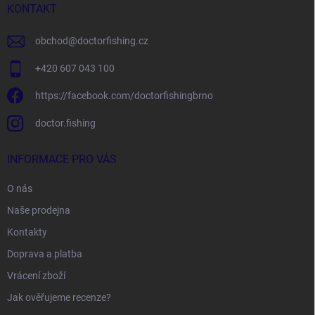
í
KONTAKT
obchod
@
doctorfishing.cz
+420 607 043 100
https://facebook.com/doctorfishingbrno
doctor.fishing
INFORMACE PRO VÁS
O nás
Naše prodejna
Kontakty
Doprava a platba
Vrácení zboží
Jak ověřujeme recenze?