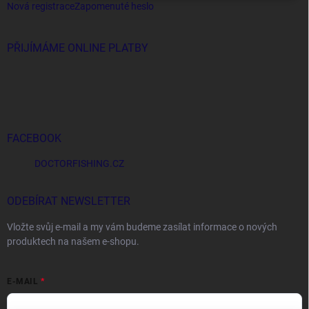
Nová registrace
Zapomenuté heslo
PŘIJÍMÁME ONLINE PLATBY
FACEBOOK
DOCTORFISHING.CZ
ODEBÍRAT NEWSLETTER
Vložte svůj e-mail a my vám budeme zasílat informace o nových
produktech na našem e-shopu.
E-MAIL