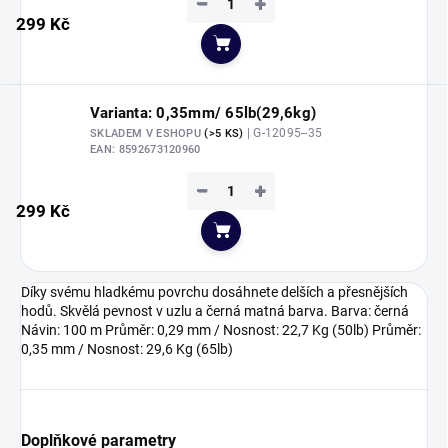
−
+
299 Kč
Do košíku
Varianta: 0,35mm/ 65lb(29,6kg)
| G-12095--35
SKLADEM V ESHOPU
(>5 KS)
EAN:
8592673120960
−
+
299 Kč
Do košíku
Díky svému hladkému povrchu dosáhnete delších a přesnějších
hodů. Skvělá pevnost v uzlu a černá matná barva. Barva: černá
Návin: 100 m Průměr: 0,29 mm / Nosnost: 22,7 Kg (50lb) Průměr:
0,35 mm / Nosnost: 29,6 Kg (65lb)
Doplňkové parametry