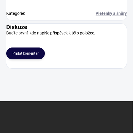
Kategorie
:
Pletenky a šnůry
Diskuze
Buďte první, kdo napíše příspěvek k této položce.
Přidat komentář
Z
á
p
a
t