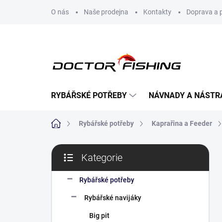
Přejít
O nás
Naše prodejna
Kontakty
Doprava a 
na
obsah
RYBÁŘSKÉ POTŘEBY
NÁVNADY A NÁSTR
Domů
Rybářské potřeby
Kaprařina a Feeder
P
Kategorie
o
Přeskočit
s
kategorie
t
Rybářské potřeby
r
Rybářské navijáky
a
n
Big pit