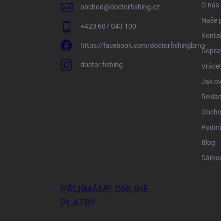
O nás
obchod
@
doctorfishing.cz
Naše 
+420 607 043 100
Konta
https://facebook.com/doctorfishingbrno
Doprav
doctor.fishing
Vrácen
Jak ov
Rekla
Obcho
Podmí
Blog
Dárko
PŘIJÍMÁME ONLINE
PLATBY