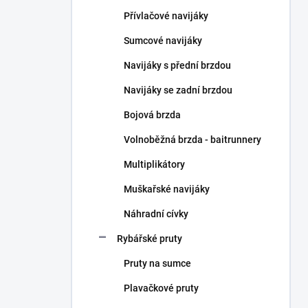
n
Přívlačové navijáky
í
p
Sumcové navijáky
a
n
Navijáky s přední brzdou
e
Navijáky se zadní brzdou
l
Bojová brzda
Volnoběžná brzda - baitrunnery
Multiplikátory
Muškařské navijáky
Náhradní cívky
Rybářské pruty
Pruty na sumce
Plavačkové pruty