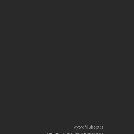
Vytvořil Shoptet
Nastavil tým EshopyUmíme.cz