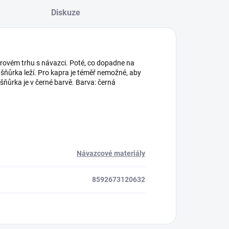
Diskuze
aprovém trhu s návazci. Poté, co dopadne na
e šňůrka leží. Pro kapra je téměř nemožné, aby
šňůrka je v černé barvě. Barva: černá
Návazcové materiály
8592673120632