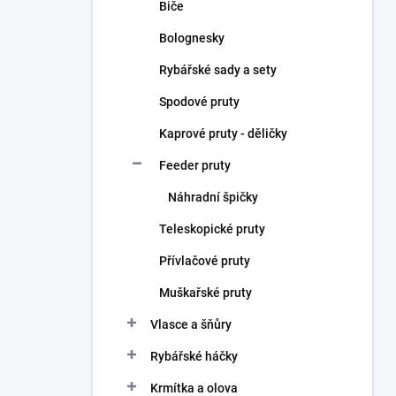
Biče
Bolognesky
Rybářské sady a sety
Spodové pruty
Kaprové pruty - děličky
Feeder pruty
Náhradní špičky
Teleskopické pruty
Přívlačové pruty
Muškařské pruty
Vlasce a šňůry
Rybářské háčky
Krmítka a olova