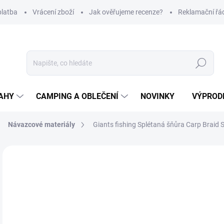
platba
Vrácení zboží
Jak ověřujeme recenze?
Reklamační řá
Hledat
AHY
CAMPING A OBLEČENÍ
NOVINKY
VÝPROD
Návazcové materiály
Giants fishing Splétaná šňůra Carp Braid 
Neohodnoceno
Podrobnosti hodnocení
ZNAČKA
65
Měr
SK
cena