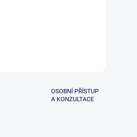
−
+
Přidat do košíku
ledem ke své měkkosti se šňůrka Carp Braid Sinking
působí dnu lépe než klasické návazcové šňůrky.
ILNÍ INFORMACE
ZEPTAT SE
HLÍDAT
OSOBNÍ PŘÍSTUP
A KONZULTACE