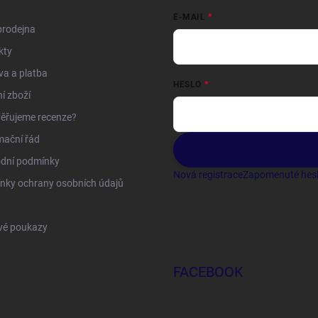
E-MAIL
prodejna
kty
a a platba
HESLO
í zboží
ěřujeme recenze?
mační řád
dní podmínky
Nová registrace
Zapomenuté hes
nky ochrany osobních údajů
vé poukazy
FACEBOOK