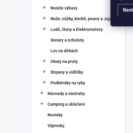
Nosiče výbavy
Nast
Nože, nůžky, kleště, peany a Joja
Lodě, čluny a Elektromotory
Sonary a echoloty
Lov na dírkách
Obaly na pruty
Stojany a vidličky
Podběráky na ryby
Návnady a nástrahy
Camping a oblečení
Novinky
Výprodej