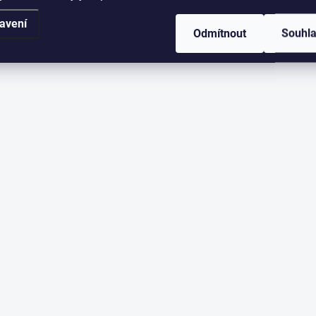
avení
Odmítnout
Souhl