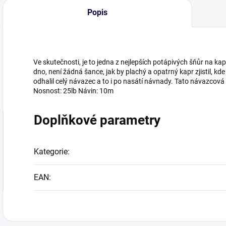
Popis
Ve skutečnosti, je to jedna z nejlepších potápivých šňůr na k
dno, není žádná šance, jak by plachý a opatrný kapr zjistil, kd
odhalil celý návazec a to i po nasátí návnady. Tato návazcová 
Nosnost: 25lb Návin: 10m
Doplňkové parametry
Kategorie
:
EAN
: