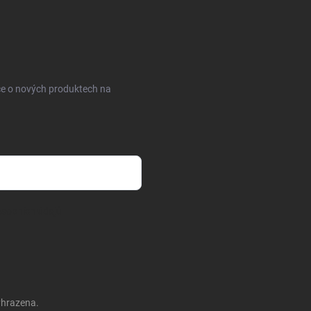
ce o nových produktech na
sobních údajů
yhrazena.