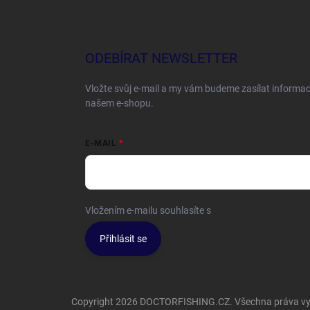
ODEBÍRAT NEWSLETTER
Vložte svůj e-mail a my vám budeme zasílat informa
našem e-shopu.
E-MAIL
Vložením e-mailu souhlasíte s
podmínkami ochrany o
Přihlásit se
Copyright 2026
DOCTORFISHING.CZ
. Všechna práva v