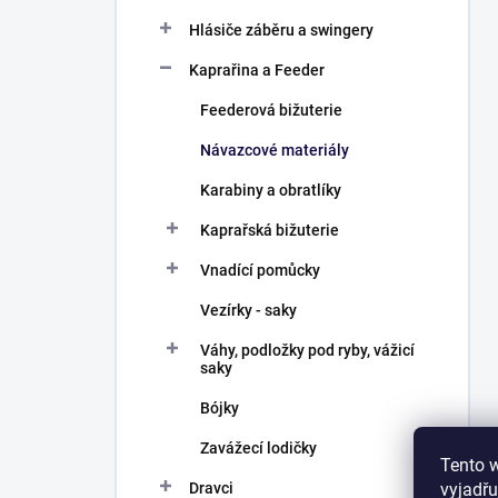
Hlásiče záběru a swingery
Kaprařina a Feeder
Feederová bižuterie
Návazcové materiály
Karabiny a obratlíky
Kaprařská bižuterie
Vnadící pomůcky
Vezírky - saky
Váhy, podložky pod ryby, vážicí
saky
Bójky
Zavážecí lodičky
Tento 
vyjadřu
Dravci