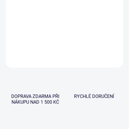
−
+
Přidat do košíku
Zcela nová sedačka, která má inovativní výškově nastavitelnou
opěrku hlavy a praktické polohování zádové opěrky pomocí
područek.
DETAILNÍ INFORMACE
ZEPTAT SE
HLÍDAT
DOPRAVA ZDARMA PŘI
RYCHLÉ DORUČENÍ
NÁKUPU NAD 1 500 KČ