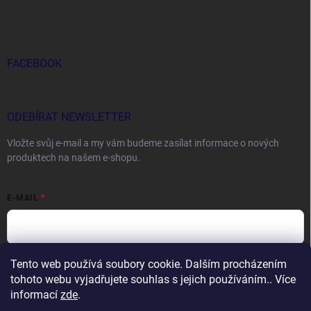
FACEBOOK
ODEBÍRAT NEWSLETTER
Vložte svůj e-mail a my vám budeme zasílat informace o nových
produktech na našem e-shopu.
E-MAIL
Tento web používá soubory cookie. Dalším procházením
Vložením e-mailu souhlasíte s
podmínkami ochrany osobních údajů
tohoto webu vyjadřujete souhlas s jejich používáním.. Více
Přihlásit se
informací
zde
.