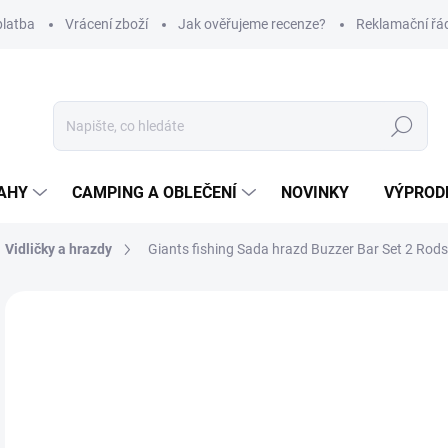
platba
Vrácení zboží
Jak ověřujeme recenze?
Reklamační řá
Hledat
AHY
CAMPING A OBLEČENÍ
NOVINKY
VÝPROD
Vidličky a hrazdy
Giants fishing Sada hrazd Buzzer Bar Set 2 Rods
Neohodnoceno
Podrobnosti hodnocení
ZNAČKA
6
Měr
SK
cena