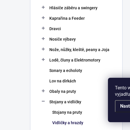
Hlásiče záběru a swingery
Kaprařina a Feeder
Dravci
Nosiče výbavy
Nože, nůžky, kleště, peany a Joja
Lodě, čluny a Elektromotory
Sonary a echoloty
Lov na dírkách
Tento 
Obaly na pruty
vyjadřu
Stojany a vidličky
Nast
Stojany na pruty
Vidličky a hrazdy