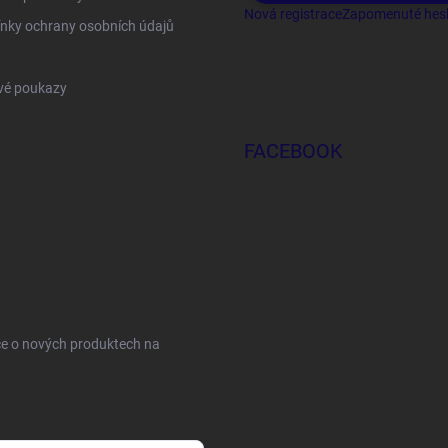
Nová registrace
Zapomenuté hes
nky ochrany osobních údajů
vé poukazy
FACEBOOK
ce o nových produktech na