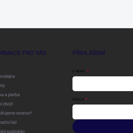
ORMACE PRO VÁS
PŘIHLÁŠENÍ
E-MAIL
prodejna
kty
a a platba
HESLO
í zboží
ěřujeme recenze?
mační řád
dní podmínky