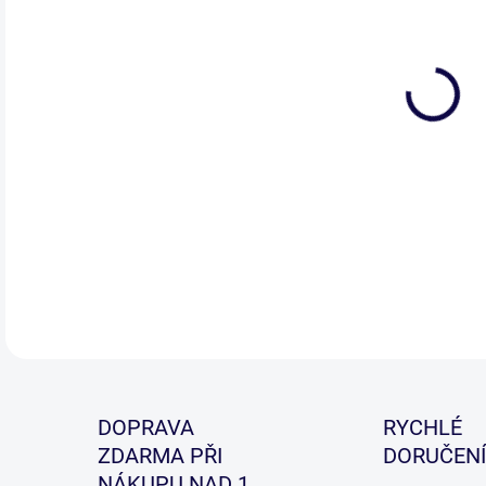
Prak
dod
prut
DETA
DOPRAVA
RYCHLÉ
ZDARMA PŘI
DORUČENÍ
NÁKUPU NAD 1