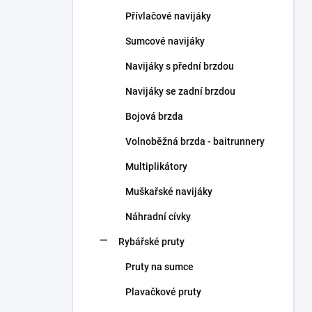
n
Přívlačové navijáky
í
p
Sumcové navijáky
a
n
Navijáky s přední brzdou
e
Navijáky se zadní brzdou
l
Bojová brzda
Volnoběžná brzda - baitrunnery
Multiplikátory
Muškařské navijáky
Náhradní cívky
Rybářské pruty
Pruty na sumce
Plavačkové pruty