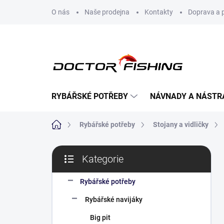
Přejít
O nás
Naše prodejna
Kontakty
Doprava a 
na
obsah
RYBÁŘSKÉ POTŘEBY
NÁVNADY A NÁSTR
Domů
Rybářské potřeby
Stojany a vidličky
P
Kategorie
o
Přeskočit
s
kategorie
t
Rybářské potřeby
r
Rybářské navijáky
a
n
Big pit