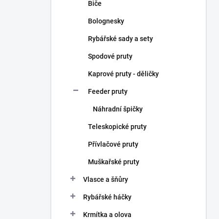
Biče
Bolognesky
Rybářské sady a sety
Spodové pruty
Kaprové pruty - děličky
Feeder pruty
Náhradní špičky
Teleskopické pruty
Přívlačové pruty
Muškařské pruty
Vlasce a šňůry
Rybářské háčky
Krmítka a olova