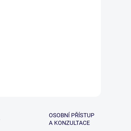
−
+
Přidat do košíku
tická sada zavrtávacích tyčí s hrazdami, které jsou
ávány včetně přepravní tašky a použitelné na dva
y.
ILNÍ INFORMACE
ZEPTAT SE
HLÍDAT
OSOBNÍ PŘÍSTUP
A KONZULTACE