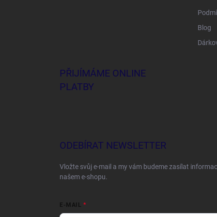
Podmí
Blog
Dárko
PŘIJÍMÁME ONLINE
PLATBY
ODEBÍRAT NEWSLETTER
Vložte svůj e-mail a my vám budeme zasílat informa
našem e-shopu.
E-MAIL