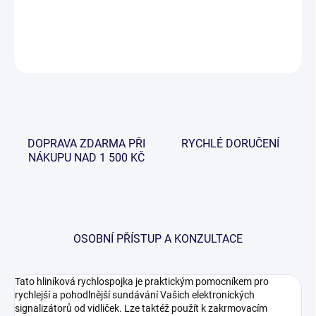
DETAILNÍ INFORMACE
ZEPTAT SE
HLÍDAT
DOPRAVA ZDARMA PŘI
RYCHLÉ DORUČENÍ
NÁKUPU NAD 1 500 KČ
OSOBNÍ PŘÍSTUP A KONZULTACE
Tato hliníková rychlospojka je praktickým pomocníkem pro
rychlejší a pohodlnější sundávání Vašich elektronických
signalizátorů od vidliček. Lze taktéž použít k zakrmovacím