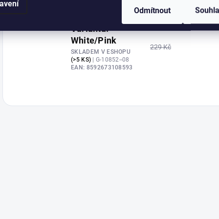
(>5 KS)
| G-10852--07
avení
Odmítnout
Souhl
EAN:
8592673108586
Varianta:
White/Pink
229 Kč
SKLADEM V ESHOPU
(>5 KS)
| G-10852--08
EAN:
8592673108593