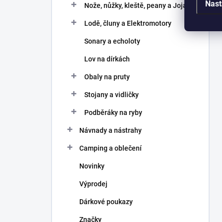
Nast
Nože, nůžky, kleště, peany a Joja
Lodě, čluny a Elektromotory
Sonary a echoloty
Lov na dírkách
Obaly na pruty
Stojany a vidličky
Podběráky na ryby
Návnady a nástrahy
Camping a oblečení
Novinky
Výprodej
Dárkové poukazy
Značky