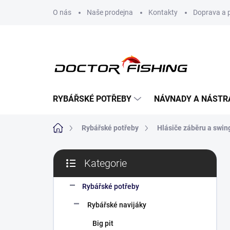
Přejít
O nás
Naše prodejna
Kontakty
Doprava a 
na
obsah
RYBÁŘSKÉ POTŘEBY
NÁVNADY A NÁSTR
Domů
Rybářské potřeby
Hlásiče záběru a swin
P
Kategorie
o
Přeskočit
s
kategorie
t
Rybářské potřeby
r
Rybářské navijáky
a
n
Big pit