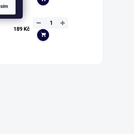
Do košíku
asím
−
+
189 Kč
Do košíku