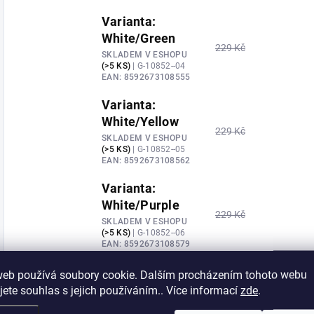
Varianta:
White/Green
229 Kč
SKLADEM V ESHOPU
(>5 KS)
| G-10852--04
EAN:
8592673108555
Varianta:
White/Yellow
229 Kč
SKLADEM V ESHOPU
(>5 KS)
| G-10852--05
EAN:
8592673108562
Varianta:
White/Purple
229 Kč
SKLADEM V ESHOPU
(>5 KS)
| G-10852--06
EAN:
8592673108579
Varianta:
web používá soubory cookie. Dalším procházením tohoto webu
White/Orange
jete souhlas s jejich používáním.. Více informací
zde
.
229 Kč
SKLADEM V ESHOPU