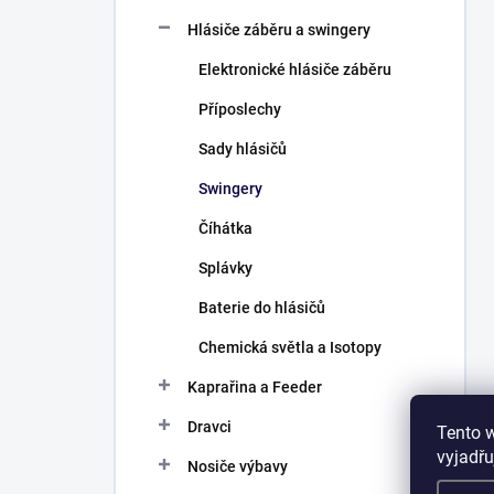
Hlásiče záběru a swingery
Elektronické hlásiče záběru
Příposlechy
Sady hlásičů
Swingery
Číhátka
Splávky
Baterie do hlásičů
Chemická světla a Isotopy
Kaprařina a Feeder
Dravci
Tento 
vyjadřu
Nosiče výbavy