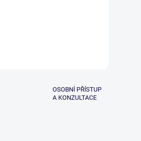
itní řetízkový indikátor, který je dodáván s dvěma
ěnnými závažíčky, které lze různě kombinovat. V
ém balení jsou již v základu dvě barvy!
ILNÍ INFORMACE
ZEPTAT SE
HLÍDAT
OSOBNÍ PŘÍSTUP
A KONZULTACE