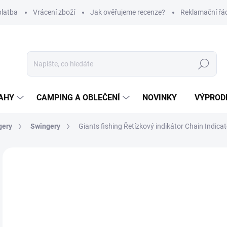
platba
Vrácení zboží
Jak ověřujeme recenze?
Reklamační řá
Hledat
AHY
CAMPING A OBLEČENÍ
NOVINKY
VÝPROD
gery
Swingery
Giants fishing Řetízkový indikátor Chain Indica
Neohodnoceno
Podrobnosti hodnocení
ZNAČKA
2
Měr
Z
cena