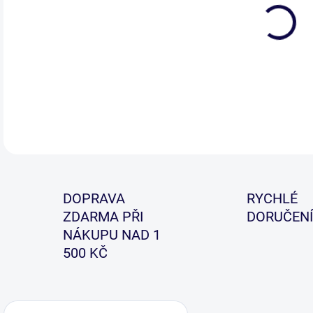
Kval
vým
každ
DETA
DOPRAVA
RYCHLÉ
ZDARMA PŘI
DORUČENÍ
NÁKUPU NAD 1
500 KČ