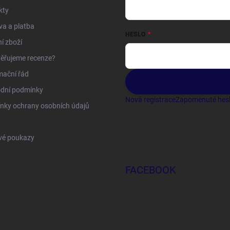
kty
a a platba
HESLO
í zboží
ěřujeme recenze?
mační řád
dní podmínky
Nová registrace
Zapomenuté hes
nky ochrany osobních údajů
vé poukazy
FACEBOOK