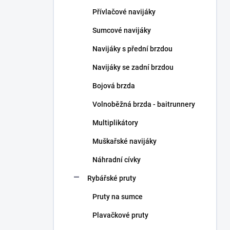
n
Přívlačové navijáky
í
p
Sumcové navijáky
a
n
Navijáky s přední brzdou
e
Navijáky se zadní brzdou
l
Bojová brzda
Volnoběžná brzda - baitrunnery
Multiplikátory
Muškařské navijáky
Náhradní cívky
Rybářské pruty
Pruty na sumce
Plavačkové pruty