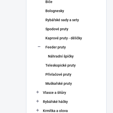
Biče
Bolognesky
Rybářské sady a sety
Spodové pruty
Kaprové pruty - děličky
Feeder pruty
Náhradní špičky
Teleskopické pruty
Přívlačové pruty
Muškařské pruty
Vlasce a šňůry
Rybářské háčky
Krmítka a olova