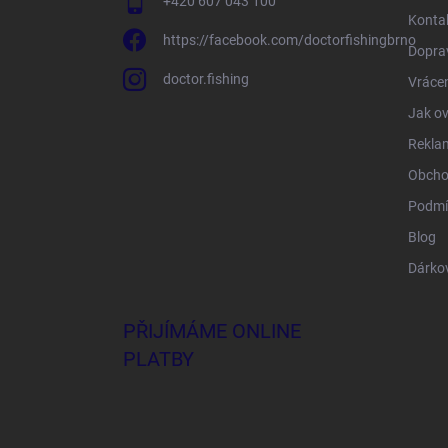
+420 607 043 100
Konta
https://facebook.com/doctorfishingbrno
Doprav
doctor.fishing
Vrácen
Jak ov
Rekla
Obcho
Podmí
Blog
Dárko
PŘIJÍMÁME ONLINE
PLATBY