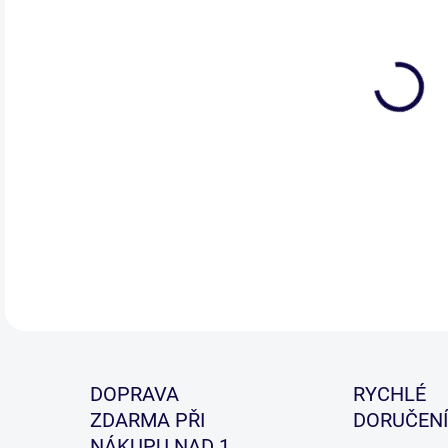
Sup
spec
urče
dal
DETA
DOPRAVA
RYCHLÉ
ZDARMA PŘI
DORUČENÍ
NÁKUPU NAD 1