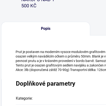
500 KČ
Popis
Prut je postaven na moderním vysoce modulovém grafitovém bla
osazen velkým naváděcím očkem o průměru 50mm. Blank je vyz
pevnost prutu a je v krásném provedení v bordo barvě. Samozře
Tento prut je osazen grafitovým sedlem navijáku a zakončen ru
Akce: 3lb (doporučená zátěž 70-90g) Transportní délka: 126c
Doplňkové parametry
Kategorie
: