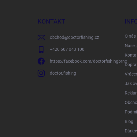
á
p
a
KONTAKT
INF
t
í
O nás
obchod
@
doctorfishing.cz
Naše 
+420 607 043 100
Konta
https://facebook.com/doctorfishingbrno
Doprav
doctor.fishing
Vrácen
Jak ov
Rekla
Obcho
Podmí
Blog
Dárko