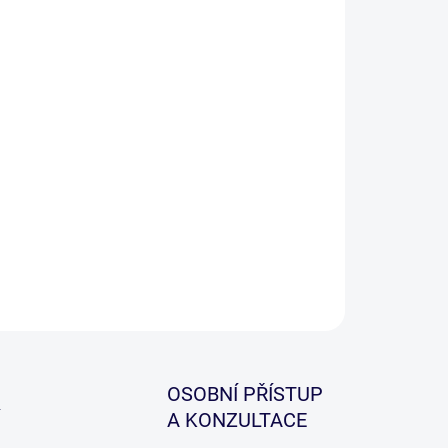
−
+
Přidat do košíku
er zaváděcí akce 1+1 zdarma! Tato zcela nová a
ifická řada kaprových třídílných prutů, která je
ná pro rybáře, kteří chtějí dosáhnout maximálně
ekých hodů.
ILNÍ INFORMACE
ZEPTAT SE
HLÍDAT
OSOBNÍ PŘÍSTUP
A KONZULTACE