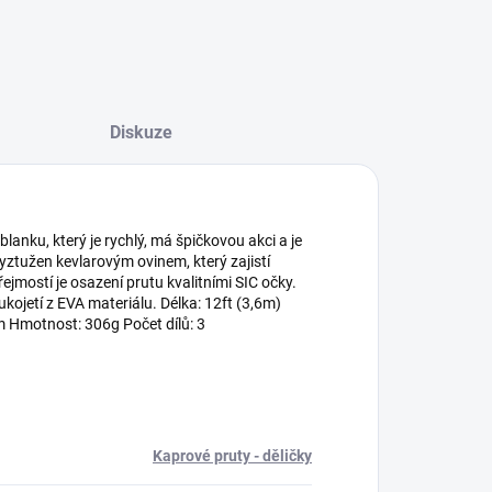
Diskuze
nku, který je rychlý, má špičkovou akci a je
tužen kevlarovým ovinem, který zajistí
jmostí je osazení prutu kvalitními SIC očky.
kojetí z EVA materiálu. Délka: 12ft (3,6m)
m Hmotnost: 306g Počet dílů: 3
Kaprové pruty - děličky