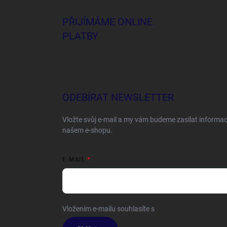
PŘIJÍMÁME ONLINE
PLATBY
ODEBÍRAT NEWSLETTER
Vložte svůj e-mail a my vám budeme zasílat informa
našem e-shopu.
E-MAIL
Vložením e-mailu souhlasíte s
podmínkami ochrany o