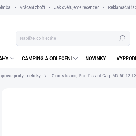
platba
Vrácení zboží
Jak ověřujeme recenze?
Reklamační řá
Hledat
AHY
CAMPING A OBLEČENÍ
NOVINKY
VÝPROD
aprové pruty - děličky
Giants fishing Prut Distant Carp MX 50 12ft 
Neohodnoceno
Podrobnosti hodnocení
ZNAČKA
2 
Měr
SK
cena