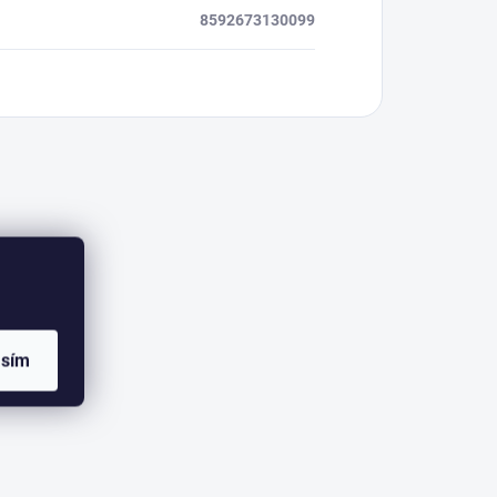
8592673130099
asím