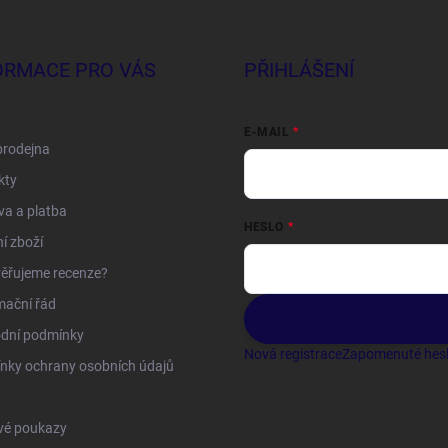
ORMACE PRO VÁS
PŘIHLÁŠENÍ
E-MAIL
prodejna
kty
a a platba
HESLO
í zboží
ěřujeme recenze?
mační řád
dní podmínky
Nová registrace
Zapomenuté hes
nky ochrany osobních údajů
vé poukazy