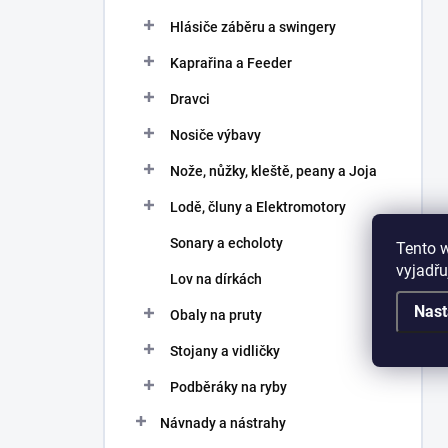
Hlásiče záběru a swingery
Kaprařina a Feeder
Dravci
Nosiče výbavy
Nože, nůžky, kleště, peany a Joja
Lodě, čluny a Elektromotory
Sonary a echoloty
Tento 
vyjadřu
Lov na dírkách
Nast
Obaly na pruty
Stojany a vidličky
Podběráky na ryby
Návnady a nástrahy