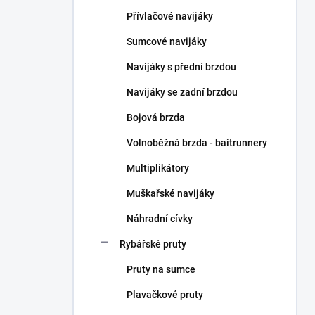
n
Přívlačové navijáky
í
p
Sumcové navijáky
a
n
Navijáky s přední brzdou
e
Navijáky se zadní brzdou
l
Bojová brzda
Volnoběžná brzda - baitrunnery
Multiplikátory
Muškařské navijáky
Náhradní cívky
Rybářské pruty
Pruty na sumce
Plavačkové pruty