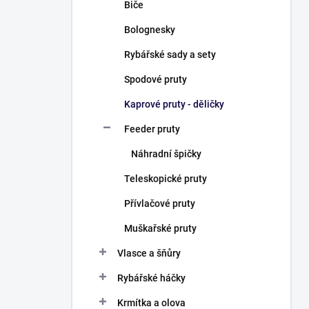
Biče
Bolognesky
Rybářské sady a sety
Spodové pruty
Kaprové pruty - děličky
Feeder pruty
Náhradní špičky
Teleskopické pruty
Přívlačové pruty
Muškařské pruty
Vlasce a šňůry
Rybářské háčky
Krmítka a olova