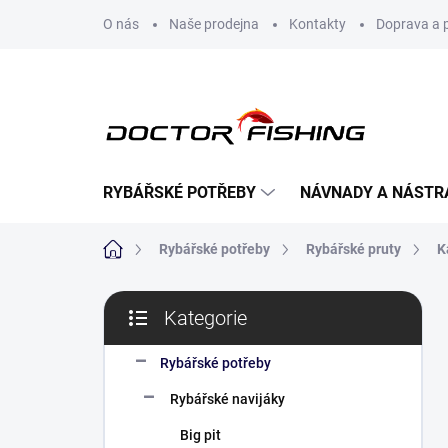
Přejít
O nás
Naše prodejna
Kontakty
Doprava a 
na
obsah
RYBÁŘSKÉ POTŘEBY
NÁVNADY A NÁSTR
Domů
Rybářské potřeby
Rybářské pruty
K
P
Kategorie
o
Přeskočit
s
kategorie
t
Rybářské potřeby
r
Rybářské navijáky
a
n
Big pit