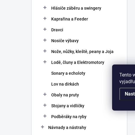
Hlásiče záběru a swingery
Kaprařina a Feeder
Dravci
Nosiče výbavy
Nože, nůžky, kleště, peany a Joja
Lodě, čluny a Elektromotory
Sonary a echoloty
Tento 
vyjadřu
Lov na dírkách
Nast
Obaly na pruty
Stojany a vidličky
Podběráky na ryby
Návnady a nástrahy