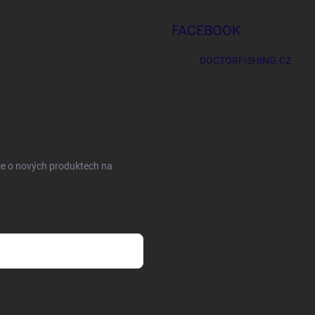
FACEBOOK
DOCTORFISHING.CZ
ce o nových produktech na
sobních údajů