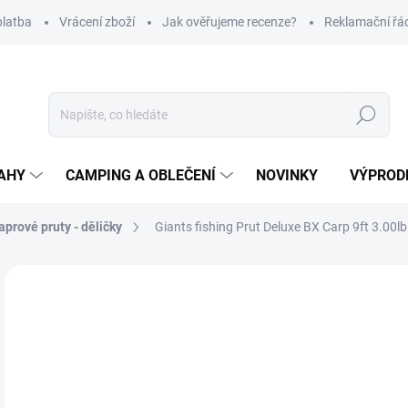
platba
Vrácení zboží
Jak ověřujeme recenze?
Reklamační řá
Hledat
AHY
CAMPING A OBLEČENÍ
NOVINKY
VÝPROD
aprové pruty - děličky
Giants fishing Prut Deluxe BX Carp 9ft 3.00l
Neohodnoceno
Podrobnosti hodnocení
ZNAČKA
1 
Měr
SK
cena