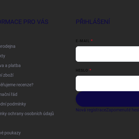
ORMACE PRO VÁS
PŘIHLÁŠENÍ
E-MAIL
prodejna
kty
a a platba
HESLO
í zboží
ěřujeme recenze?
mační řád
dní podmínky
Nová registrace
Zapomenuté hes
nky ochrany osobních údajů
vé poukazy