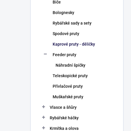
Biče
Bolognesky
Rybářské sady a sety
Spodové pruty
Kaprové pruty - děličky
Feeder pruty
Náhradní špičky
Teleskopické pruty
Přívlačové pruty
Muškařské pruty
Vlasce a šňůry
Rybářské háčky
Krmítka a olova