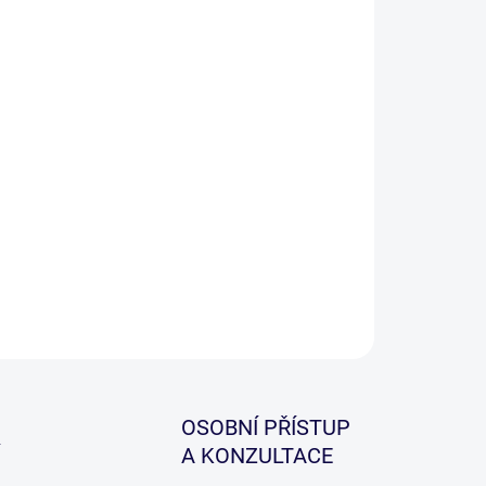
−
+
Přidat do košíku
a kaprových prutů moderní konstrukce s rychlou
 blanku, který je tenký a výkonný. Blank z carbonu
, který má matnou povrchovou úpravu a je osazen
očky.
ILNÍ INFORMACE
ZEPTAT SE
HLÍDAT
OSOBNÍ PŘÍSTUP
A KONZULTACE