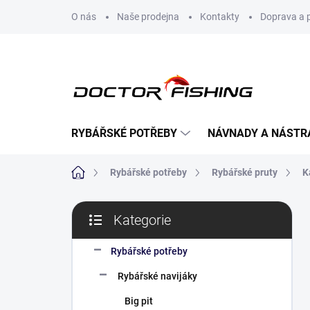
Přejít
O nás
Naše prodejna
Kontakty
Doprava a 
na
obsah
RYBÁŘSKÉ POTŘEBY
NÁVNADY A NÁSTR
Domů
Rybářské potřeby
Rybářské pruty
K
P
Kategorie
o
Přeskočit
s
kategorie
t
Rybářské potřeby
r
Rybářské navijáky
a
n
Big pit