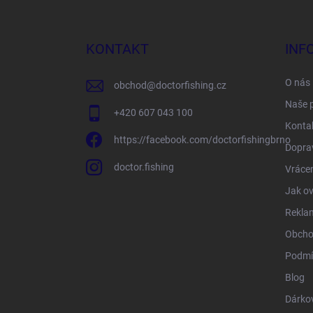
á
p
a
KONTAKT
INF
t
í
O nás
obchod
@
doctorfishing.cz
Naše 
+420 607 043 100
Konta
https://facebook.com/doctorfishingbrno
Doprav
doctor.fishing
Vrácen
Jak ov
Rekla
Obcho
Podmí
Blog
Dárko