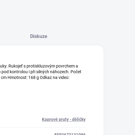
Diskuze
ruky. Rukojeť s protiskluzovým povrchem a
pod kontrolou i při silných náhozech. Počet
141 cm Hmotnost: 168 g Odkaz na video:
Kaprové pruty - děličky
8592673131096