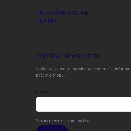
PŘIJÍMÁME ONLINE
PLATBY
ODEBÍRAT NEWSLETTER
Vložte svůj e-mail a my vám budeme zasílat informa
našem e-shopu.
E-MAIL
Vložením e-mailu souhlasíte s
podmínkami ochrany o