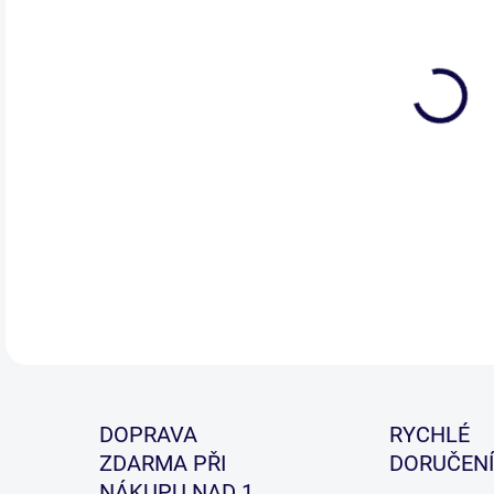
Řad
akcí
30T
SIC 
DETA
DOPRAVA
RYCHLÉ
ZDARMA PŘI
DORUČENÍ
NÁKUPU NAD 1