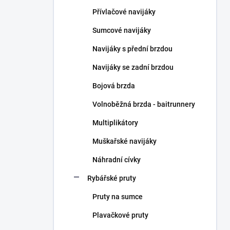
n
Přívlačové navijáky
í
p
Sumcové navijáky
a
n
Navijáky s přední brzdou
e
Navijáky se zadní brzdou
l
Bojová brzda
Volnoběžná brzda - baitrunnery
Multiplikátory
Muškařské navijáky
Náhradní cívky
Rybářské pruty
Pruty na sumce
Plavačkové pruty