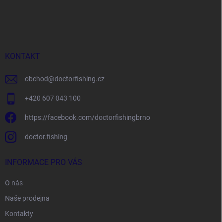
Z
á
p
a
t
í
KONTAKT
obchod
@
doctorfishing.cz
+420 607 043 100
https://facebook.com/doctorfishingbrno
doctor.fishing
INFORMACE PRO VÁS
O nás
Naše prodejna
Kontakty