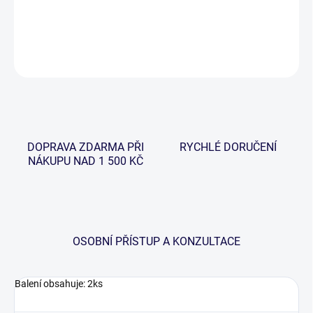
Průjezd s karabinkou na splávek.
DETAILNÍ INFORMACE
ZEPTAT SE
HLÍDAT
DOPRAVA ZDARMA PŘI
RYCHLÉ DORUČENÍ
NÁKUPU NAD 1 500 KČ
OSOBNÍ PŘÍSTUP A KONZULTACE
Balení obsahuje: 2ks