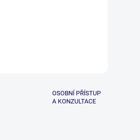
−
+
Přidat do košíku
jezd s karabinkou, který zabraňuje zamotání
táže.
ILNÍ INFORMACE
ZEPTAT SE
HLÍDAT
OSOBNÍ PŘÍSTUP
A KONZULTACE