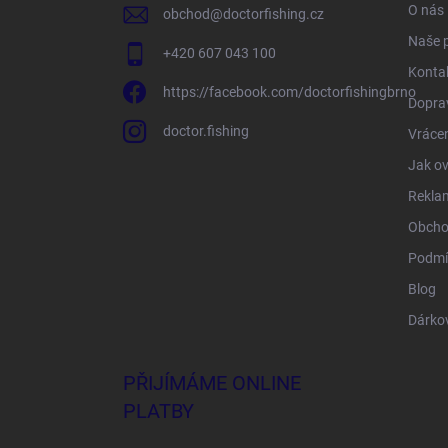
O nás
obchod
@
doctorfishing.cz
Naše 
+420 607 043 100
Konta
https://facebook.com/doctorfishingbrno
Doprav
doctor.fishing
Vrácen
Jak ov
Rekla
Obcho
Podmí
Blog
Dárko
PŘIJÍMÁME ONLINE
PLATBY