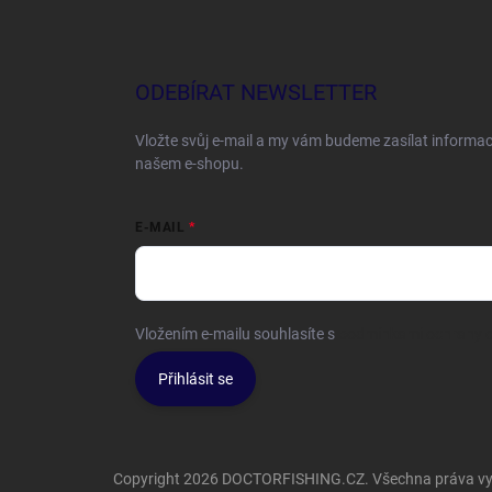
ODEBÍRAT NEWSLETTER
Vložte svůj e-mail a my vám budeme zasílat informa
našem e-shopu.
E-MAIL
Vložením e-mailu souhlasíte s
podmínkami ochrany o
Přihlásit se
Copyright 2026
DOCTORFISHING.CZ
. Všechna práva v