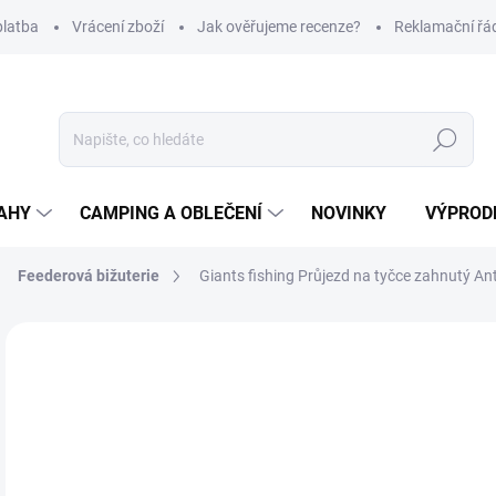
platba
Vrácení zboží
Jak ověřujeme recenze?
Reklamační řá
Hledat
AHY
CAMPING A OBLEČENÍ
NOVINKY
VÝPROD
Feederová bižuterie
Giants fishing Průjezd na tyčce zahnutý An
Neohodnoceno
Podrobnosti hodnocení
ZNAČKA
20
Měr
SK
cena