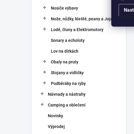
Nosiče výbavy
Nast
Nože, nůžky, kleště, peany a Joja
Lodě, čluny a Elektromotory
Sonary a echoloty
Lov na dírkách
Obaly na pruty
Stojany a vidličky
Podběráky na ryby
Návnady a nástrahy
Camping a oblečení
Novinky
Výprodej