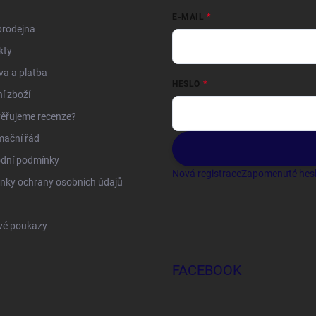
E-MAIL
prodejna
kty
a a platba
HESLO
í zboží
ěřujeme recenze?
mační řád
dní podmínky
Nová registrace
Zapomenuté hes
nky ochrany osobních údajů
vé poukazy
FACEBOOK