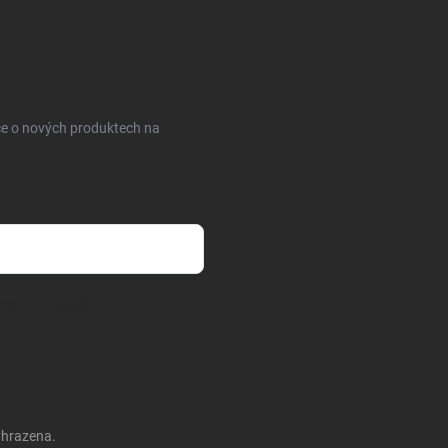
ce o nových produktech na
sobních údajů
yhrazena.