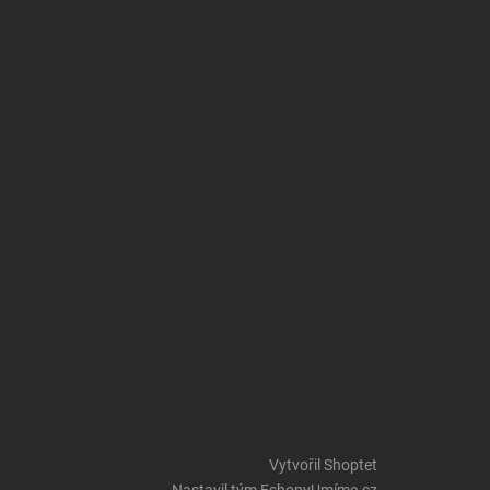
Vytvořil Shoptet
Nastavil tým EshopyUmíme.cz