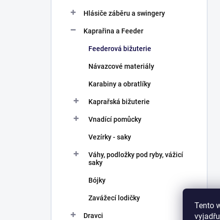
Hlásiče záběru a swingery
Kaprařina a Feeder
Feederová bižuterie
Návazcové materiály
Karabiny a obratlíky
Kaprařská bižuterie
Vnadící pomůcky
Vezírky - saky
Váhy, podložky pod ryby, vážicí
saky
Bójky
Zavážecí lodičky
Tento 
vyjadřu
Dravci