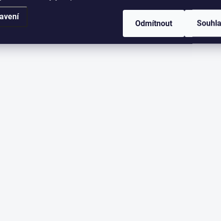
avení
Odmítnout
Souhl