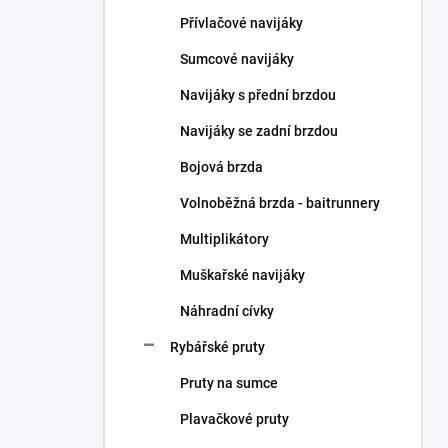
n
Přívlačové navijáky
í
p
Sumcové navijáky
a
n
Navijáky s přední brzdou
e
Navijáky se zadní brzdou
l
Bojová brzda
Volnoběžná brzda - baitrunnery
Multiplikátory
Muškařské navijáky
Náhradní cívky
Rybářské pruty
Pruty na sumce
Plavačkové pruty