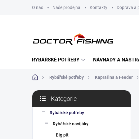
Přejít
O nás
Naše prodejna
Kontakty
Doprava a 
na
obsah
RYBÁŘSKÉ POTŘEBY
NÁVNADY A NÁSTR
Domů
Rybářské potřeby
Kaprařina a Feeder
P
Kategorie
o
Přeskočit
s
kategorie
t
Rybářské potřeby
r
Rybářské navijáky
a
n
Big pit