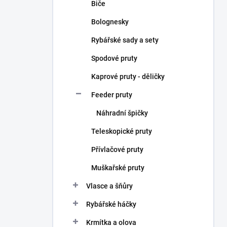
Biče
Bolognesky
Rybářské sady a sety
Spodové pruty
Kaprové pruty - děličky
Feeder pruty
Náhradní špičky
Teleskopické pruty
Přívlačové pruty
Muškařské pruty
Vlasce a šňůry
Rybářské háčky
Krmítka a olova