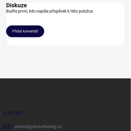
Diskuze
Buďte první, kdo napíše příspěvek k této položce.
Přidat komentář
Z
á
p
a
t
í
KONTAKT
obchod
@
doctorfishing.cz