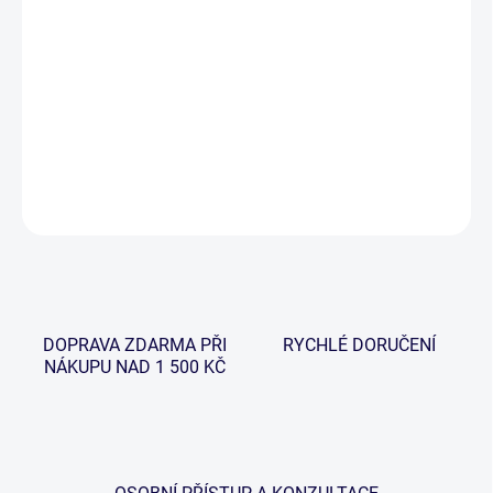
−
+
Přidat do košíku
Robustní podběráky hliníkové konstrukce, které jsou osazeny
zesílenou kovovou hlavou.
DETAILNÍ INFORMACE
ZEPTAT SE
HLÍDAT
DOPRAVA ZDARMA PŘI
RYCHLÉ DORUČENÍ
NÁKUPU NAD 1 500 KČ