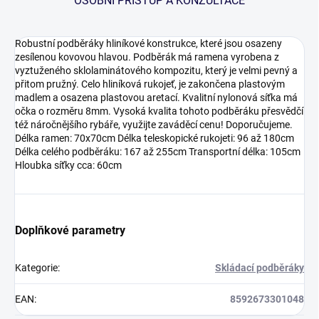
OSOBNÍ PŘÍSTUP A KONZULTACE
Robustní podběráky hliníkové konstrukce, které jsou osazeny
zesílenou kovovou hlavou. Podběrák má ramena vyrobena z
vyztuženého sklolaminátového kompozitu, který je velmi pevný a
přitom pružný. Celo hliníková rukojeť, je zakončena plastovým
madlem a osazena plastovou aretací. Kvalitní nylonová síťka má
očka o rozměru 8mm. Vysoká kvalita tohoto podběráku přesvědčí
též náročnějšího rybáře, využijte zaváděcí cenu! Doporučujeme.
Délka ramen: 70x70cm Délka teleskopické rukojeti: 96 až 180cm
Délka celého podběráku: 167 až 255cm Transportní délka: 105cm
Hloubka síťky cca: 60cm
Doplňkové parametry
Kategorie
:
Skládací podběráky
EAN
:
8592673301048