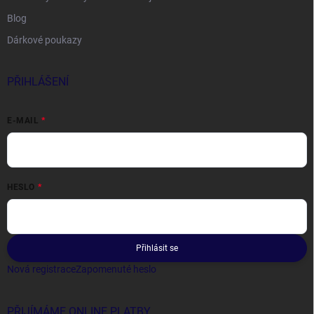
Blog
Dárkové poukazy
PŘIHLÁŠENÍ
E-MAIL
HESLO
Přihlásit se
Nová registrace
Zapomenuté heslo
PŘIJÍMÁME ONLINE PLATBY