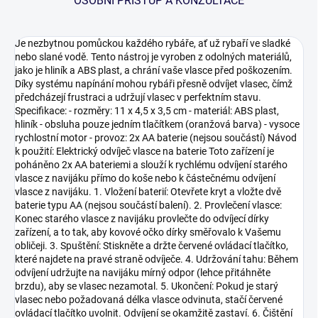
OSOBNÍ PŘÍSTUP A KONZULTACE
Je nezbytnou pomůckou každého rybáře, ať už rybaří ve sladké
nebo slané vodě. Tento nástroj je vyroben z odolných materiálů,
jako je hliník a ABS plast, a chrání vaše vlasce před poškozením.
Díky systému napínání mohou rybáři přesně odvíjet vlasec, čímž
předcházejí frustraci a udržují vlasec v perfektním stavu.
Specifikace: - rozměry: 11 x 4,5 x 3,5 cm - materiál: ABS plast,
hliník - obsluha pouze jedním tlačítkem (oranžová barva) - vysoce
rychlostní motor - provoz: 2x AA baterie (nejsou součástí) Návod
k použití: Elektrický odvíječ vlasce na baterie Toto zařízení je
poháněno 2x AA bateriemi a slouží k rychlému odvíjení starého
vlasce z navijáku přímo do koše nebo k částečnému odvíjení
vlasce z navijáku. 1. Vložení baterií: Otevřete kryt a vložte dvě
baterie typu AA (nejsou součástí balení). 2. Provlečení vlasce:
Konec starého vlasce z navijáku provlečte do odvíjecí dírky
zařízení, a to tak, aby kovové očko dírky směřovalo k Vašemu
obličeji. 3. Spuštění: Stiskněte a držte červené ovládací tlačítko,
které najdete na pravé straně odvíječe. 4. Udržování tahu: Během
odvíjení udržujte na navijáku mírný odpor (lehce přitáhněte
brzdu), aby se vlasec nezamotal. 5. Ukončení: Pokud je starý
vlasec nebo požadovaná délka vlasce odvinuta, stačí červené
ovládací tlačítko uvolnit. Odvíjení se okamžitě zastaví. 6. Čištění