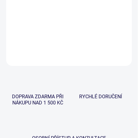
−
+
Přidat do košíku
Odvíječ vlasce pomáhá rybářům rychle odvíjet vlasec, což zajišťuje
hladkost a snadnou manipulaci.
DETAILNÍ INFORMACE
ZEPTAT SE
HLÍDAT
DOPRAVA ZDARMA PŘI
RYCHLÉ DORUČENÍ
NÁKUPU NAD 1 500 KČ