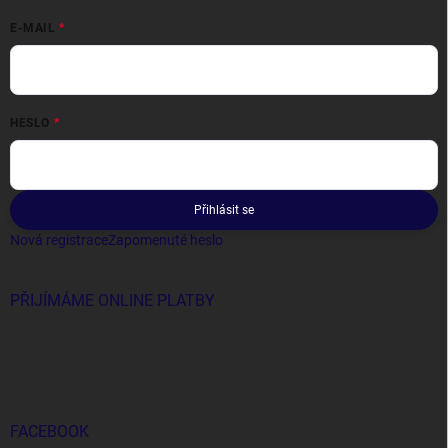
E-MAIL
HESLO
Přihlásit se
Nová registrace
Zapomenuté heslo
PŘIJÍMÁME ONLINE PLATBY
FACEBOOK