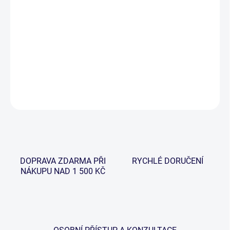
−
+
Přidat do košíku
Obratlík s připojeným velkým očkem, pro použití PVA punčoch a
sáčků.
DETAILNÍ INFORMACE
ZEPTAT SE
HLÍDAT
DOPRAVA ZDARMA PŘI
RYCHLÉ DORUČENÍ
NÁKUPU NAD 1 500 KČ