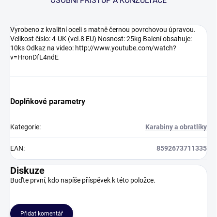
OSOBNÍ PŘÍSTUP A KONZULTACE
Vyrobeno z kvalitní oceli s matně černou povrchovou úpravou.
Velikost číslo: 4-UK (vel.8 EU) Nosnost: 25kg Balení obsahuje:
10ks Odkaz na video: http://www.youtube.com/watch?
v=HronDfL4ndE
Doplňkové parametry
Kategorie
:
Karabiny a obratlíky
EAN
:
8592673711335
Diskuze
Buďte první, kdo napíše příspěvek k této položce.
Přidat komentář