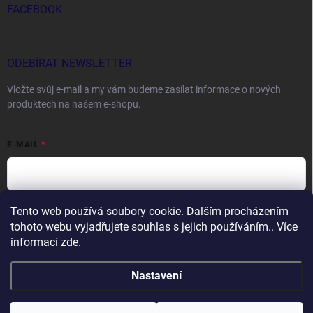
FACEBOOK
ODEBÍRAT NEWSLETTER
Vložte svůj e-mail a my vám budeme zasílat informace o nových
produktech na našem e-shopu.
E-MAIL
Tento web používá soubory cookie. Dalším procházením
Vložením e-mailu souhlasíte s
podmínkami ochrany osobních údajů
tohoto webu vyjadřujete souhlas s jejich používáním.. Více
Přihlásit se
informací
zde
.
Nastavení
Copyright 2026
DOCTORFISHING.CZ
. Všechna práva vyhrazena.